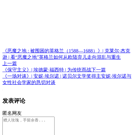
《恶魔之地 : 被围困的英格兰（1588—1688）》| 克莱尔·杰克
逊 | 看“恶魔之地”英格兰如何从欧陆弃儿走向混乱与重生
上一篇
《保守主义》| 埃德蒙·福西特 | 为传统而战
下一篇
《一场对谈》| 安妮·埃尔诺 | 诺贝尔文学奖得主安妮·埃尔诺与
女性社会学家的恳切对谈
发表评论
匿名网友