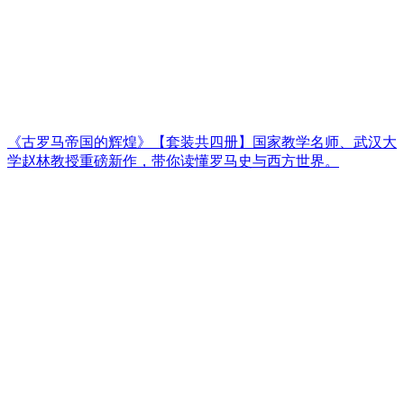
《古罗马帝国的辉煌》【套装共四册】国家教学名师、武汉大
学赵林教授重磅新作，带你读懂罗马史与西方世界。