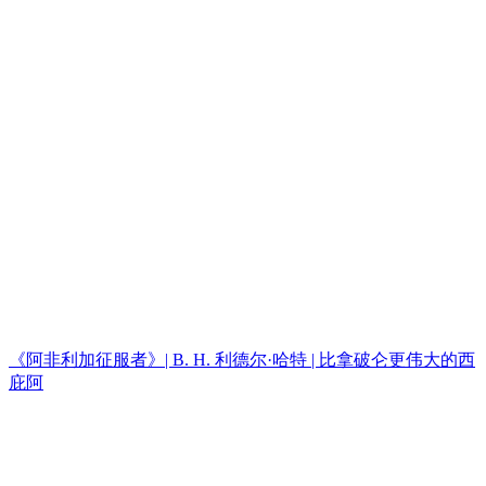
《阿非利加征服者》| B. H. 利德尔·哈特 | 比拿破仑更伟大的西
庇阿