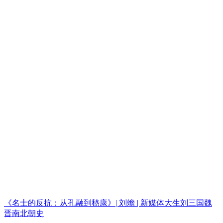
《名士的反抗：从孔融到嵇康》| 刘蟾 | 新媒体大生刘三国魏
晋南北朝史