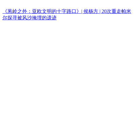
《葱岭之外：亚欧文明的十字路口》| 侯杨方 | 20次重走帕米
尔探寻被风沙掩埋的遗迹