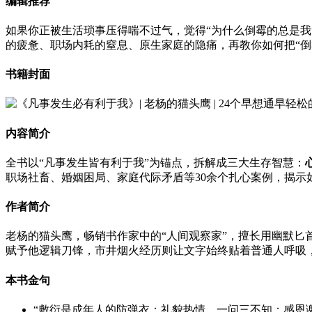
编辑推荐
如果你正被生活琐事压得喘不过气，觉得“为什么倒霉的总是
的疲惫、职场内耗的窒息、原生家庭的隐痛，再教你如何把“倒
书籍封面
内容简介
全书以“凡事发生皆有利于我”为锚点，拆解成三大生存智慧：
职场社畜、婚姻困局、家庭代际矛盾等30余个扎心案例，揭示
作者简介
老杨的猫头鹰，畅销书作家中的“人间观察家”，擅长用幽默匕
赋予他逻辑刀锋，市井烟火经历则让文字始终贴着普通人呼吸
本书金句
“敷衍是成年人的防弹衣：礼貌热情，一问三不知；感恩