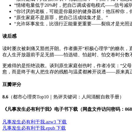
“情绪电量低于20%时，把自己调成省电模式——信号减
“你讨厌的老板，可能是你最好的健身器材：他压榨你，
“原生家庭不是原罪，把自己活成续集才是。”
“允许坏事发生，比强行正能量更重要——裂痕才是光照
读后感
读时屡次被刺痛又豁然开朗。作者撕开“积极心理学”的糖衣，
在人生开放题前手足无措——怕选错、怕超时、怕交卷时分数不
更难得的是拒绝说教。谈到原生家庭创伤时，作者冷笑：“父
愈，而是终于有人把生存的残酷与温柔都摊开说透——原来真
豆瓣评分
8.6
（都市心理类Top10｜热评关键词：人间清醒自救手册）
《凡事发生必有利于我》电子书下载（网盘文件访问密码：0689
凡事发生必有利于我.azw3 下载
凡事发生必有利于我.epub 下载