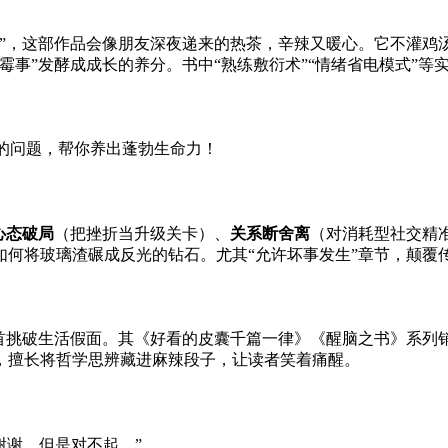
我”，这部作品会像朋友深夜递来的热茶，辛辣又暖心。它不灌鸡
霉事”发酵成成长的养分。书中“熟练敷衍术”“情绪省电模式”等
心态破局
（把挫折当升级关卡）、
关系断舍离
（对消耗型社交精
如何将玻璃渣碾成反光的钻石。尤其“允许坏事发生”章节，颠覆
首挑破生活假面。其《好看的皮囊千篇一律》《醒脑之书》系列销
，擅长将哲学思辨藏进麻辣段子，让读者笑着痛醒。
谢谢，但是对不起。”