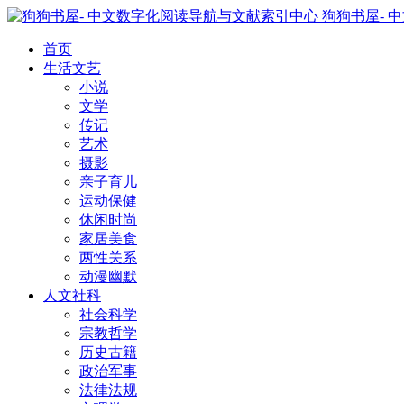
狗狗书屋- 
首页
生活文艺
小说
文学
传记
艺术
摄影
亲子育儿
运动保健
休闲时尚
家居美食
两性关系
动漫幽默
人文社科
社会科学
宗教哲学
历史古籍
政治军事
法律法规