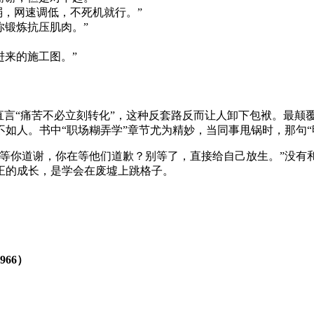
弱，网速调低，不死机就行。”
你锻炼抗压肌肉。”
进来的施工图。”
直言“痛苦不必立刻转化”，这种反套路反而让人卸下包袱。最颠
如人。书中“职场糊弄学”章节尤为精妙，当同事甩锅时，那句“
母等你道谢，你在等他们道歉？别等了，直接给自己放生。”没有
正的成长，是学会在废墟上跳格子。
66）