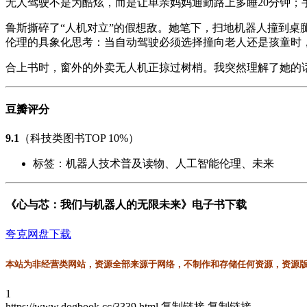
无人驾驶不是为酷炫，而是让单亲妈妈通勤路上多睡20分钟；
鲁斯撕碎了“人机对立”的假想敌。她笔下，扫地机器人撞到桌
伦理的具象化思考：当自动驾驶必须选择撞向老人还是孩童时，
合上书时，窗外的外卖无人机正掠过树梢。我突然理解了她的话
豆瓣评分
9.1
（科技类图书TOP 10%）
标签：机器人技术普及读物、人工智能伦理、未来
《心与芯：我们与机器人的无限未来》电子书下载
夸克网盘下载
本站为非经营类网站，资源全部来源于网络，不制作和存储任何资源，资源版权
1
https://www.dogbook.cc/3339.html
复制链接
复制链接