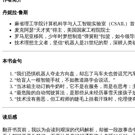
丹妮拉·鲁斯
麻省理工学院计算机科学与人工智能实验室（CSAIL）
麦克阿瑟“天才奖”得主，美国国家工程院院士
罗马尼亚移民，少年时梦想制造“弹簧鞋”扣篮，如今领
技术理想主义者，坚信“机器人是21世纪的犁，深耕人类
本书金句
“我们恐惧机器人夺走方向盘，却忘了马车夫也曾诅咒汽
“给盲人一根智能手杖，不如教道路学会说话。”
“当冰箱主动订购牛奶时，它不是在服务，而是在思考：
“最危险的自动驾驶算法，是那些从未经历暴雪天接孩子
“技术没有善恶，但工程师的睫毛上挂着汗珠时，伦理便
读后感
翻开书页前，我以为会读到艰深的代码解析，却被一段故事击中