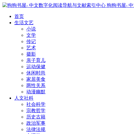
狗狗书屋- 
首页
生活文艺
小说
文学
传记
艺术
摄影
亲子育儿
运动保健
休闲时尚
家居美食
两性关系
动漫幽默
人文社科
社会科学
宗教哲学
历史古籍
政治军事
法律法规