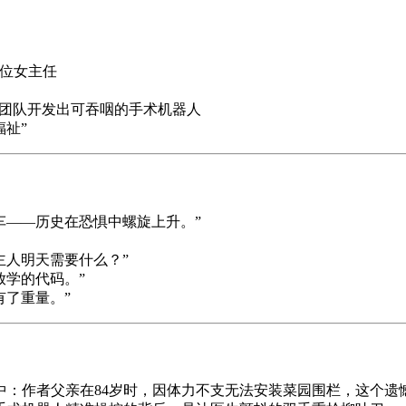
首位女主任
导团队开发出可吞咽的手术机器人
福祉”
车——历史在恐惧中螺旋上升。”
主人明天需要什么？”
放学的代码。”
有了重量。”
：作者父亲在84岁时，因体力不支无法安装菜园围栏，这个遗