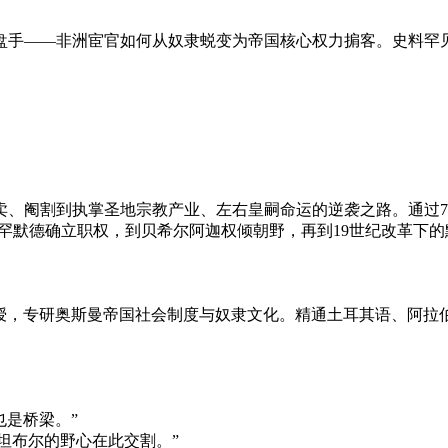
手——非洲宦官如何从奴隶蜕变为帝国核心权力掮客。史料罕见
卖、阉割到执掌圣地宗教产业、左右皇嗣命运的逆袭之路。通过7
罕默德确立职权，到贝希尔阿迦权倾朝野，再到19世纪改革下
授，专研奥斯曼帝国社会制度与奴隶文化。精通土耳其语、阿拉
也是桥梁。”
坦布尔的野心在此交割。”