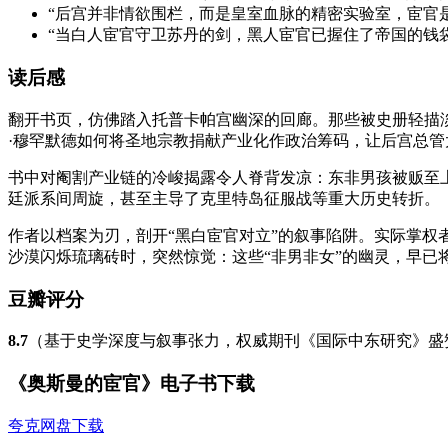
“后宫并非情欲围栏，而是皇室血脉的精密实验室，宦官
“当白人宦官守卫苏丹的剑，黑人宦官已握住了帝国的钱
读后感
翻开书页，仿佛踏入托普卡帕宫幽深的回廊。那些被史册轻描
·穆罕默德如何将圣地宗教捐献产业化作政治筹码，让后宫总
书中对阉割产业链的冷峻揭露令人脊背发凉：东非男孩被贩至上
廷派系间周旋，甚至主导了克里特岛征服战等重大历史转折。
作者以档案为刃，剖开“黑白宦官对立”的叙事陷阱。实际掌权
沙漠闪烁琉璃砖时，突然惊觉：这些“非男非女”的幽灵，早已
豆瓣评分
8.7
（基于史学深度与叙事张力，权威期刊《国际中东研究》盛
《奥斯曼的宦官》电子书下载
夸克网盘下载