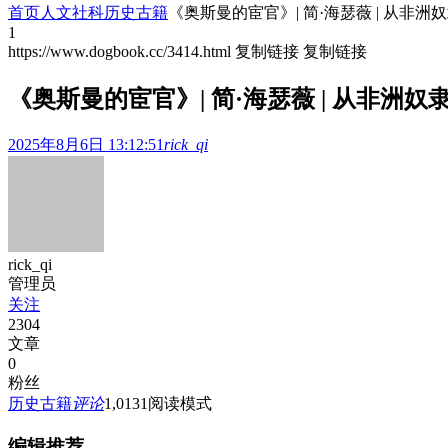
首页
人文社科
历史古籍
《奥斯曼的宦官》| 简·海瑟薇 | 从非
1
https://www.dogbook.cc/3414.html
复制链接
复制链接
《奥斯曼的宦官》| 简·海瑟薇 | 从非洲
2025年8月6日 13:12:51
rick_qi
rick_qi
管理员
关注
2304
文章
0
粉丝
历史古籍
评论
1,013
1
阅读模式
编辑推荐