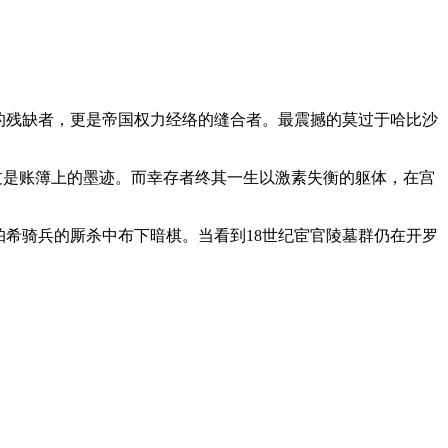
的残缺者，更是帝国权力经络的缝合者。最震撼的莫过于哈比沙
过是账簿上的墨迹。而幸存者终其一生以激素失衡的躯体，在宫
帕希骑兵的厮杀中布下暗棋。当看到18世纪宦官陵墓群仍在开罗