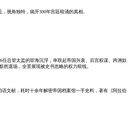
，视角独特，揭开300年宫廷暗涌的真相。
6任总管太监的宦海沉浮，串联起帝国兴衰、后宫权谋、跨洲奴
的黯然退场，全景展现被史书忽略的权力暗线。
伯语文献，耗时十余年解密帝国档案馆一手史料，著有《阿拉伯