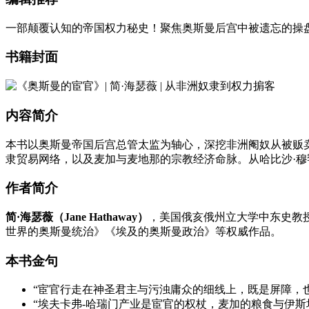
一部颠覆认知的帝国权力秘史！聚焦奥斯曼后宫中被遗忘的操盘
书籍封面
内容简介
本书以奥斯曼帝国后宫总管太监为轴心，深挖非洲阉奴从被贩
隶贸易网络，以及麦加与麦地那的宗教经济命脉。从哈比沙·穆
作者简介
简·海瑟薇（Jane Hathaway）
，美国俄亥俄州立大学中东史教
世界的奥斯曼统治》《埃及的奥斯曼政治》等权威作品。
本书金句
“宦官行走在神圣君主与污浊庸众的细线上，既是屏障，
“埃夫卡弗-哈瑞门产业是宦官的权杖，麦加的粮食与伊斯