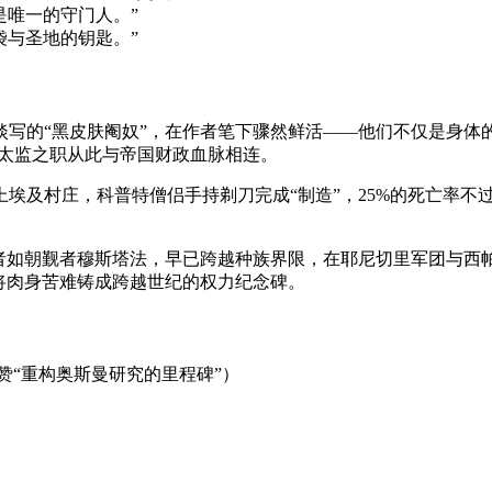
是唯一的守门人。”
袋与圣地的钥匙。”
淡写的“黑皮肤阉奴”，在作者笔下骤然鲜活——他们不仅是身体
管太监之职从此与帝国财政血脉相连。
埃及村庄，科普特僧侣手持剃刀完成“制造”，25%的死亡率不
者如朝觐者穆斯塔法，早已跨越种族界限，在耶尼切里军团与西
将肉身苦难铸成跨越世纪的权力纪念碑。
赞“重构奥斯曼研究的里程碑”）