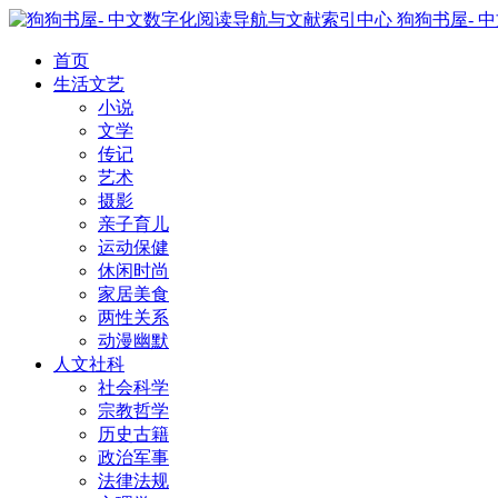
狗狗书屋- 
首页
生活文艺
小说
文学
传记
艺术
摄影
亲子育儿
运动保健
休闲时尚
家居美食
两性关系
动漫幽默
人文社科
社会科学
宗教哲学
历史古籍
政治军事
法律法规