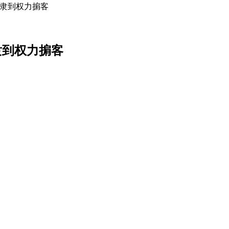
洲奴隶到权力掮客
奴隶到权力掮客