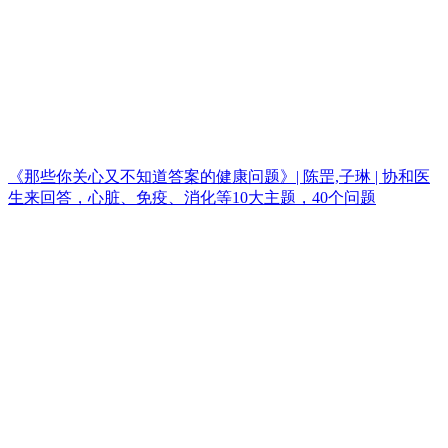
《那些你关心又不知道答案的健康问题》| 陈罡,子琳 | 协和医
生来回答，心脏、免疫、消化等10大主题，40个问题