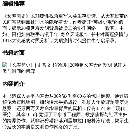
编辑推荐
《长寿简史》以颠覆性视角重写人类生存史诗。从天花疫苗的
民间智慧到氯处理水的隐秘革命，作者撕开“英雄史观”的假
面，揭示20项延寿发明背后被遗忘的协作网络——政客、主
妇、囚犯如何联手击溃千年“寿命天花板”。书中对新冠疫情与
1918大流感的对照分析，为后疫情时代提供生存启示录。
书籍封面
内容简介
本书追踪人类平均寿命从30岁跃升至80岁的惊世逆袭。通过破
解伦敦霍乱地图、纽约泔水牛奶战役、孔族人年龄谜题等历史
悬案，还原两万天寿命增量背后的真相：仅有3.5年来自现代
医疗，其余16.5年竟源于下水道工程师、数据侦探与社区主妇
的跨界协作。从非洲狩猎部落到孟加拉口服补液疗法，揭示生
命延长的本质是文明协作网络的扩张。