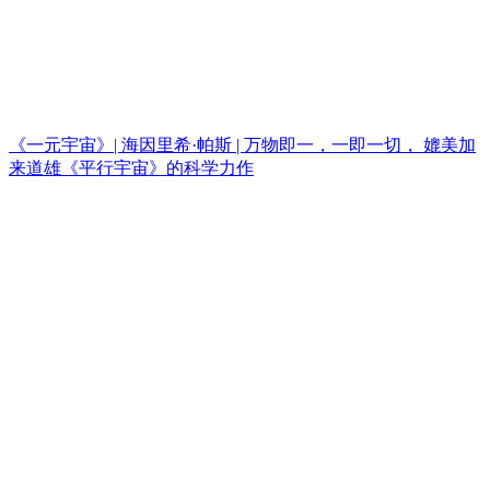
《一元宇宙》| 海因里希·帕斯 | 万物即一，一即一切， 媲美加
来道雄《平行宇宙》的科学力作