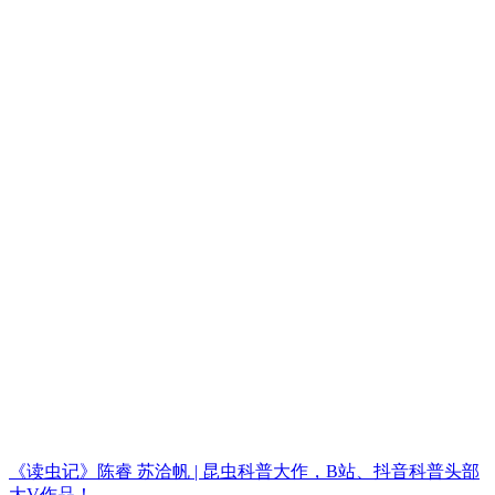
《读虫记》陈睿 苏洽帆 | 昆虫科普大作，B站、抖音科普头部
大V作品！