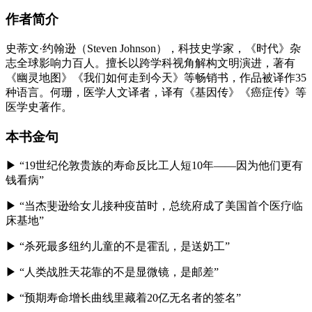
作者简介
史蒂文·约翰逊（Steven Johnson），科技史学家，《时代》杂
志全球影响力百人。擅长以跨学科视角解构文明演进，著有
《幽灵地图》《我们如何走到今天》等畅销书，作品被译作35
种语言。何珊，医学人文译者，译有《基因传》《癌症传》等
医学史著作。
本书金句
▶ “19世纪伦敦贵族的寿命反比工人短10年——因为他们更有
钱看病”
▶ “当杰斐逊给女儿接种疫苗时，总统府成了美国首个医疗临
床基地”
▶ “杀死最多纽约儿童的不是霍乱，是送奶工”
▶ “人类战胜天花靠的不是显微镜，是邮差”
▶ “预期寿命增长曲线里藏着20亿无名者的签名”