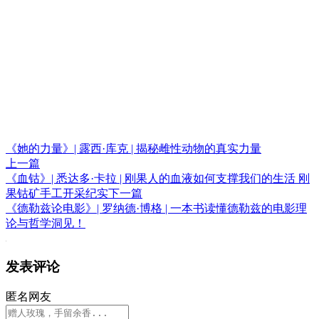
《她的力量》| 露西·库克 | 揭秘雌性动物的真实力量
上一篇
《血钴》| 悉达多·卡拉 | 刚果人的血液如何支撑我们的生活 刚
果钴矿手工开采纪实
下一篇
《德勒兹论电影》| 罗纳德·博格 | 一本书读懂德勒兹的电影理
论与哲学洞见！
发表评论
匿名网友