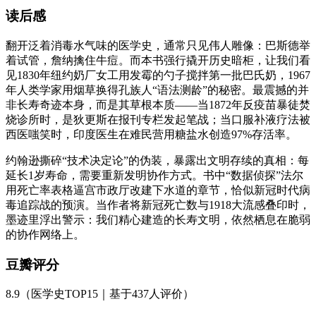
读后感
翻开泛着消毒水气味的医学史，通常只见伟人雕像：巴斯德举
着试管，詹纳擒住牛痘。而本书强行撬开历史暗柜，让我们看
见1830年纽约奶厂女工用发霉的勺子搅拌第一批巴氏奶，1967
年人类学家用烟草换得孔族人“语法测龄”的秘密。最震撼的并
非长寿奇迹本身，而是其草根本质——当1872年反疫苗暴徒焚
烧诊所时，是狄更斯在报刊专栏发起笔战；当口服补液疗法被
西医嗤笑时，印度医生在难民营用糖盐水创造97%存活率。
约翰逊撕碎“技术决定论”的伪装，暴露出文明存续的真相：每
延长1岁寿命，需要重新发明协作方式。书中“数据侦探”法尔
用死亡率表格逼宫市政厅改建下水道的章节，恰似新冠时代病
毒追踪战的预演。当作者将新冠死亡数与1918大流感叠印时，
墨迹里浮出警示：我们精心建造的长寿文明，依然栖息在脆弱
的协作网络上。
豆瓣评分
8.9（医学史TOP15｜基于437人评价）