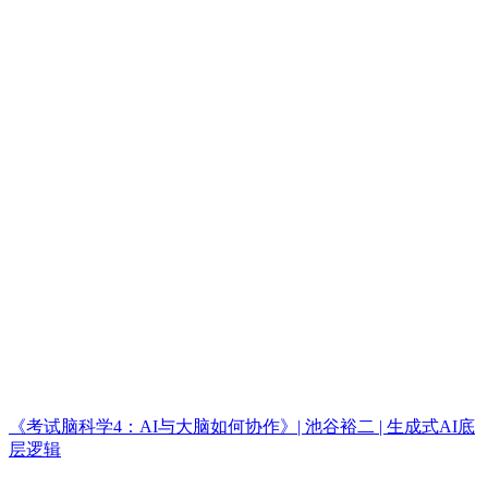
《考试脑科学4：AI与大脑如何协作》| 池谷裕二 | 生成式AI底
层逻辑