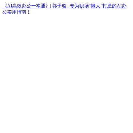
《AI高效办公一本通》| 郭子璇 | 专为职场“懒人”打造的AI办
公实用指南！