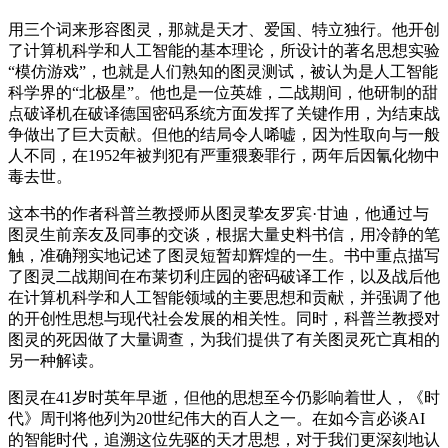
用三个词来形容图灵，那就是天才、爱国、特立独行。他开创
了计算机科学和人工智能的基本理论，所设计的著名思想实验
“模仿游戏”，也就是人们熟知的图灵测试，被认为是人工智能
科学界的“北极星”。他也是一位英雄，二战期间，他研制的甜
点破译机在破译德国密码系统方面发挥了关键作用，为结束战
争做出了巨大贡献。但他的结局令人唏嘘，因为性取向与一般
人不同，在1952年被判犯有严重猥亵罪行，两年后因氰化物中
毒去世。
这本书的作者科普兰教授师从图灵挚友罗宾·甘迪，他通过与
图灵生前亲友及同事的交谈，根据大量史料书信，用冷静的笔
触，准确翔实地记述了图灵短暂却辉煌的一生。书中重点描写
了图灵二战期间在布莱切利庄园的密码破译工作，以及战后他
在计算机科学和人工智能领域的主要思想和贡献，并强调了他
的开创性思想与现代社会发展的相关性。同时，科普兰教授对
图灵的死因做了大量调查，为我们提供了有关图灵死亡真相的
另一种解读。
图灵在41岁时英年早逝，但他的思想至今仍影响着世人，《时
代》周刊将他列为20世纪伟大的百人之一。在如今言必谈AI
的智能时代，追溯这位先驱的天才思想，对于我们更深刻地认