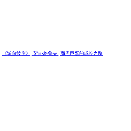
《游向彼岸》| 安迪·格鲁夫 | 商界巨擘的成长之路