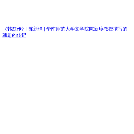
《韩愈传》| 陈新璋 | 华南师范大学文学院陈新璋教授撰写的
韩愈的传记