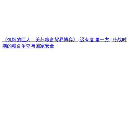
《饥饿的巨人：美苏粮食贸易博弈》| 迟有度 董一方 | 冷战时
期的粮食争夺与国家安全