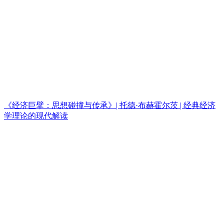
《经济巨擘：思想碰撞与传承》| 托德·布赫霍尔茨 | 经典经济
学理论的现代解读