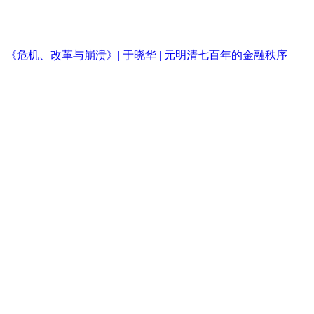
《危机、改革与崩溃》| 于晓华 | 元明清七百年的金融秩序