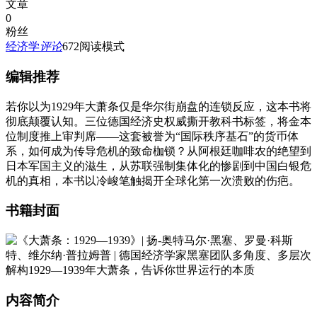
文章
0
粉丝
经济学
评论
672
阅读模式
编辑推荐
若你以为1929年大萧条仅是华尔街崩盘的连锁反应，这本书将
彻底颠覆认知。三位德国经济史权威撕开教科书标签，将金本
位制度推上审判席——这套被誉为“国际秩序基石”的货币体
系，如何成为传导危机的致命枷锁？从阿根廷咖啡农的绝望到
日本军国主义的滋生，从苏联强制集体化的惨剧到中国白银危
机的真相，本书以冷峻笔触揭开全球化第一次溃败的伤疤。
书籍封面
内容简介