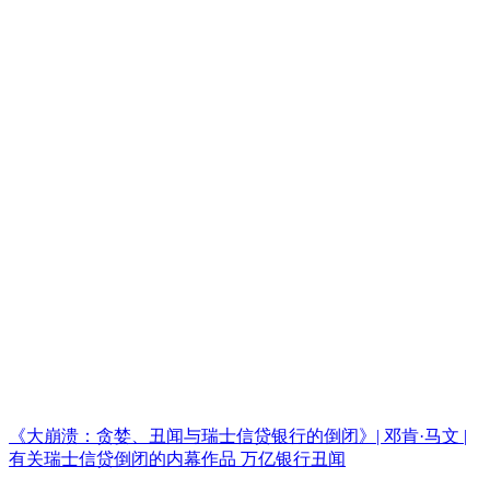
《大崩溃：贪婪、丑闻与瑞士信贷银行的倒闭》| 邓肯·马文 |
有关瑞士信贷倒闭的内幕作品 万亿银行丑闻