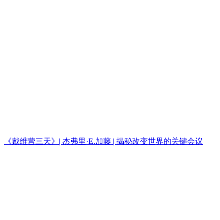
《戴维营三天》| 杰弗里·E.加藤 | 揭秘改变世界的关键会议