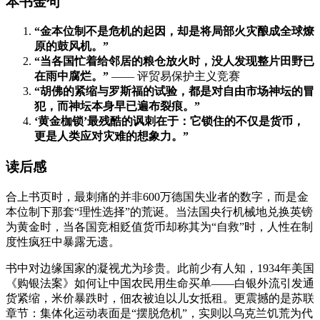
本书金句
“金本位制不是危机的起因，却是将局部火灾酿成全球燎
原的鼓风机。”
“当各国忙着给邻居的粮仓放火时，没人发现整片田野已
在雨中腐烂。”
—— 评贸易保护主义竞赛
“胡佛的紧缩与罗斯福的试验，都是对自由市场神坛的冒
犯，而神坛本身早已遍布裂痕。”
‘黄金枷锁’最残酷的讽刺在于：它锁住的不仅是货币，
更是人类应对灾难的想象力。”
读后感
合上书页时，最刺痛的并非600万德国失业者的数字，而是金
本位制下那套“理性选择”的荒诞。当法国央行机械地兑换英镑
为黄金时，当各国竞相贬值货币却称其为“自救”时，人性在制
度性疯狂中暴露无遗。
书中对边缘国家的凝视尤为珍贵。此前少有人知，1934年美国
《购银法案》如何让中国农民用生命买单——白银外流引发通
货紧缩，米价暴跌时，佃农被迫以儿女抵租。更震撼的是苏联
章节：集体化运动表面是“摆脱危机”，实则以乌克兰饥荒为代