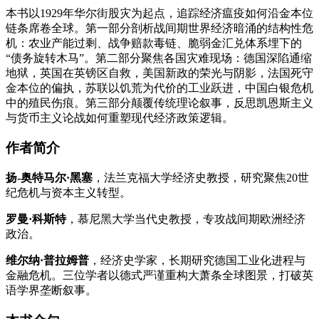
本书以1929年华尔街股灾为起点，追踪经济瘟疫如何沿金本位
链条席卷全球。第一部分剖析战间期世界经济暗涌的结构性危
机：农业产能过剩、战争赔款毒链、脆弱金汇兑体系埋下的
“债务旋转木马”。第二部分聚焦各国灾难现场：德国深陷通缩
地狱，英国在英镑区自救，美国新政的荣光与阴影，法国死守
金本位的偏执，苏联以饥荒为代价的工业跃进，中国白银危机
中的殖民伤痕。第三部分颠覆传统理论叙事，反思凯恩斯主义
与货币主义论战如何重塑现代经济政策逻辑。
作者简介
扬-奥特马尔·黑塞
，法兰克福大学经济史教授，研究聚焦20世
纪危机与资本主义转型。
罗曼·科斯特
，慕尼黑大学当代史教授，专攻战间期欧洲经济
政治。
维尔纳·普拉姆普
，经济史学家，长期研究德国工业化进程与
金融危机。三位学者以德式严谨重构大萧条全球图景，打破英
语学界垄断叙事。