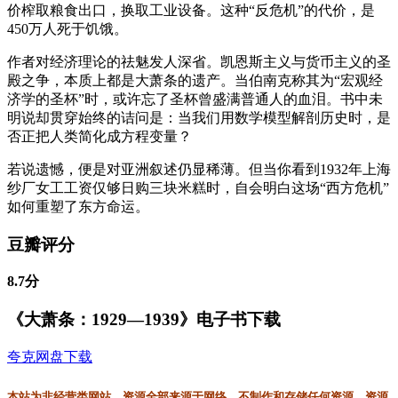
价榨取粮食出口，换取工业设备。这种“反危机”的代价，是
450万人死于饥饿。
作者对经济理论的祛魅发人深省。凯恩斯主义与货币主义的圣
殿之争，本质上都是大萧条的遗产。当伯南克称其为“宏观经
济学的圣杯”时，或许忘了圣杯曾盛满普通人的血泪。书中未
明说却贯穿始终的诘问是：当我们用数学模型解剖历史时，是
否正把人类简化成方程变量？
若说遗憾，便是对亚洲叙述仍显稀薄。但当你看到1932年上海
纱厂女工工资仅够日购三块米糕时，自会明白这场“西方危机”
如何重塑了东方命运。
豆瓣评分
8.7分
《大萧条：1929—1939》电子书下载
夸克网盘下载
本站为非经营类网站，资源全部来源于网络，不制作和存储任何资源，资源