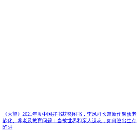
《大望》2021年度中国好书获奖图书，李凤群长篇新作聚焦老
龄化、养老及教育问题；当被世界和亲人遗忘，如何逃出生存
陷阱