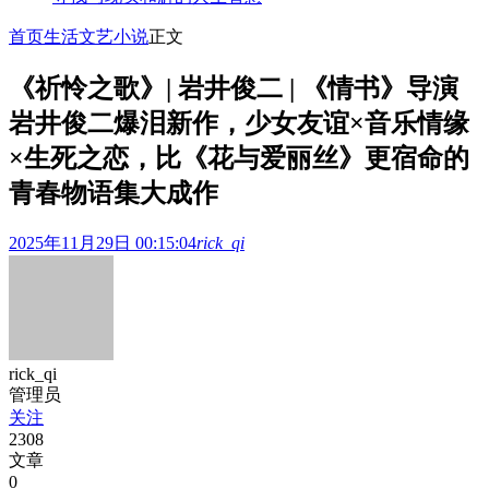
首页
生活文艺
小说
正文
《祈怜之歌》| 岩井俊二 | 《情书》导演
岩井俊二爆泪新作，少女友谊×音乐情缘
×生死之恋，比《花与爱丽丝》更宿命的
青春物语集大成作
2025年11月29日 00:15:04
rick_qi
rick_qi
管理员
关注
2308
文章
0