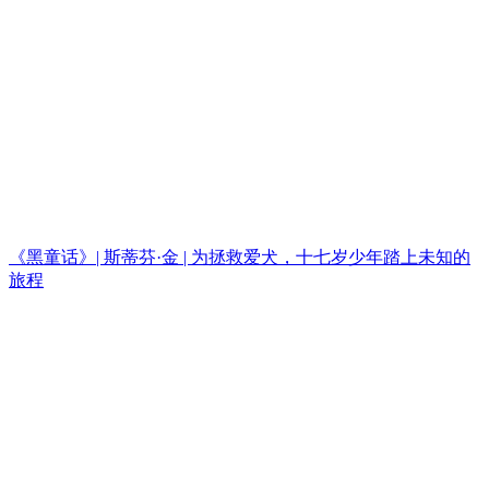
《黑童话》| 斯蒂芬·金 | 为拯救爱犬，十七岁少年踏上未知的
旅程