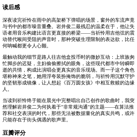
读后感
深夜读完祈怜在雨中的高架桥下弹唱的场景，窗外的车流声竟
与书中的都市噪音重叠。岩井俊二最残忍的温柔在于，他让失
语者用音乐构建比语言更直接的桥梁——当祈怜用吉他弦的震
动替代喉间受阻的声音时，那种突破生理限制的表达欲，比任
何呐喊都更令人心颤。
最触动我的细节是路人往吉他盒投币时的微妙互动：上班族匆
忙脚步的迟疑，主妇偷偷擦拭的眼角，这些现代都市中转瞬即
逝的共情，构成比演唱会更真实的音乐现场。而一子这个角色
堪称神来之笔，她用浮夸装扮掩饰的脆弱，与祈怜用沉默守护
的坚韧形成镜像，让人想起《百万圆女孩》中相互救赎的边缘
人。
当读到祈怜终于能在晨光中完整唱出自己创作的歌曲时，我突
然理解岩井俊二为何执着于"非常规沟通"的主题——在算法推
荐和社交表演的时代，那些无法被数据量化的真实共鸣，或许
只能存在于街头偶遇的歌声里。
豆瓣评分