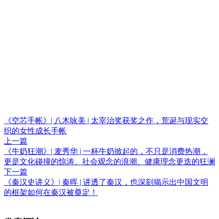
《空芯手帐》| 八木咏美 | 太宰治奖获奖之作，荒诞与现实交
织的女性成长手帐
上一篇
《牛奶狂潮》| 麦秀华 | 一杯牛奶掀起的，不只是消费热潮，
更是文化碰撞的惊涛、社会观念的浪潮、健康理念更迭的狂澜
下一篇
《秦汉史讲义》| 秦晖 | 讲透了秦汉，也深刻揭示出中国文明
的框架如何在秦汉被奠定！