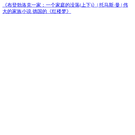
《布登勃洛克一家：一个家庭的没落(上下)》| 托马斯·曼 | 伟
大的家族小说 德国的《红楼梦》