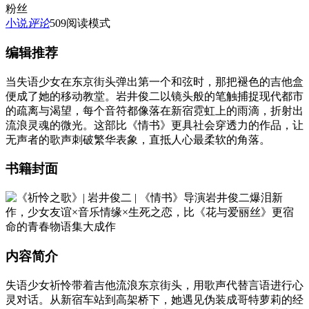
粉丝
小说
评论
509
阅读模式
编辑推荐
当失语少女在东京街头弹出第一个和弦时，那把褪色的吉他盒
便成了她的移动教堂。岩井俊二以镜头般的笔触捕捉现代都市
的疏离与渴望，每个音符都像落在新宿霓虹上的雨滴，折射出
流浪灵魂的微光。这部比《情书》更具社会穿透力的作品，让
无声者的歌声刺破繁华表象，直抵人心最柔软的角落。
书籍封面
内容简介
失语少女祈怜带着吉他流浪东京街头，用歌声代替言语进行心
灵对话。从新宿车站到高架桥下，她遇见伪装成哥特萝莉的经