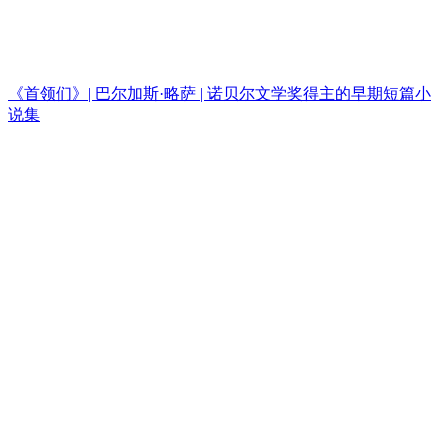
《首领们》| 巴尔加斯·略萨 | 诺贝尔文学奖得主的早期短篇小
说集