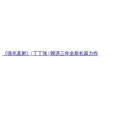
《强光直射》| 丁丁张 | 暌违三年全新长篇力作