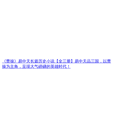
《曹操》易中天长篇历史小说【全三册】易中天品三国，以曹
操为主角，呈现大气磅礴的英雄时代！