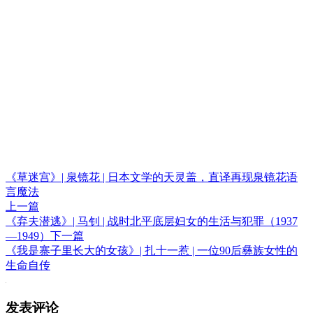
《草迷宫》| 泉镜花 | 日本文学的天灵盖，直译再现泉镜花语
言魔法
上一篇
《弃夫潜逃》| 马钊 | 战时北平底层妇女的生活与犯罪（1937
—1949）
下一篇
《我是寨子里长大的女孩》| 扎十一惹 | 一位90后彝族女性的
生命自传
发表评论