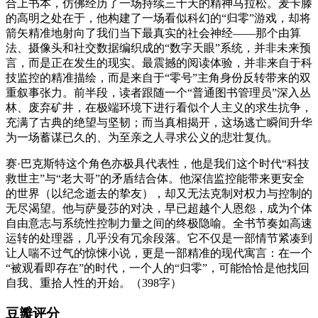
合上书本，仿佛经历了一场持续三十天的精神马拉松。麦卡滕
的高明之处在于，他构建了一场看似科幻的“归零”游戏，却将
箭矢精准地射向了我们当下最真实的社会神经——那个由算
法、摄像头和社交数据编织成的“数字天眼”系统，并非未来预
言，而是正在发生的现实。最震撼的阅读体验，并非来自于科
技监控的精准描绘，而是来自于“零号”主角身份反转带来的双
重叙事张力。前半段，读者跟随一个“普通图书管理员”深入丛
林、废弃矿井，在极端环境下进行看似个人主义的求生抗争，
充满了古典的绝望与坚韧；而当真相揭开，这场逃亡瞬间升华
为一场蓄谋已久的、为至亲之人寻求公义的悲壮复仇。
赛·巴克斯特这个角色亦极具代表性，他是我们这个时代“科技
救世主”与“老大哥”的矛盾结合体。他深信监控能带来更安全
的世界（以纪念逝去的挚友），却又无法克制对权力与控制的
无尽渴望。他与萨曼莎的对决，早已超越个人恩怨，成为个体
自由意志与系统性控制力量之间的终极隐喻。全书节奏如高速
运转的处理器，几乎没有冗余段落。它不仅是一部情节紧凑到
让人喘不过气的惊悚小说，更是一部精准的现代寓言：在一个
“被观看即存在”的时代，一个人的“归零”，可能恰恰是他找回
自我、重拾人性的开始。（398字）
豆瓣评分