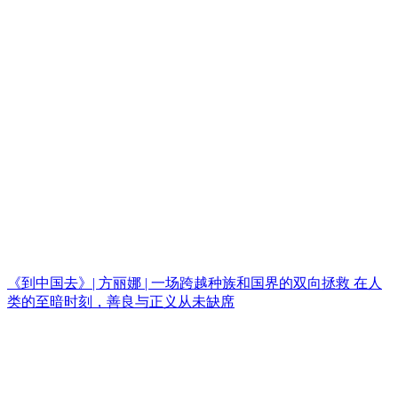
《到中国去》| 方丽娜 | 一场跨越种族和国界的双向拯救 在人
类的至暗时刻，善良与正义从未缺席