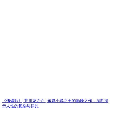
《傀儡师》| 芥川龙之介 | 短篇小说之王的巅峰之作，深刻揭
示人性的复杂与挣扎