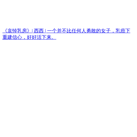
《哀悼乳房》| 西西 | 一个并不比任何人勇敢的女子，乳癌下
重建信心，好好活下来。