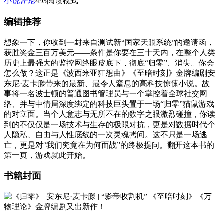
小说
评论
493
阅读模式
编辑推荐
想象一下，你收到一封来自测试新“国家天眼系统”的邀请函，
获胜奖金三百万美元——条件是你要在三十天内，在整个人类
历史上最强大的监控网络眼皮底下，彻底“归零”、消失。你会
怎么做？这正是《波西米亚狂想曲》《至暗时刻》金牌编剧安
东尼·麦卡滕带来的最新、最令人窒息的高科技惊悚小说。故
事将一名波士顿的普通图书管理员与一个掌控着全球社交网
络、并与中情局深度绑定的科技巨头置于一场“归零”猫鼠游戏
的对立面。当个人意志与无所不在的数字之眼激烈碰撞，你读
到的不仅仅是一场技术与生存的极限对抗，更是对数据时代个
人隐私、自由与人性底线的一次灵魂拷问。这不只是一场逃
亡，更是对“我们究竟在为何而战”的终极提问。翻开这本书的
第一页，游戏就此开始。
书籍封面