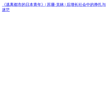
《逃离都市的日本青年》| 苏珊·克林 | 后增长社会中的挣扎与
迷茫