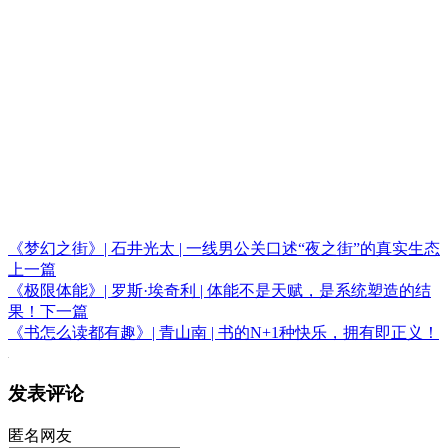
《梦幻之街》| 石井光太 | 一线男公关口述“夜之街”的真实生态
上一篇
《极限体能》| 罗斯·埃奇利 | 体能不是天赋，是系统塑造的结
果！
下一篇
《书怎么读都有趣》| 青山南 | 书的N+1种快乐，拥有即正义！
发表评论
匿名网友