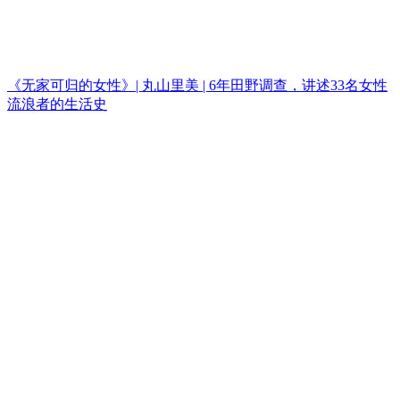
《无家可归的女性》| 丸山里美 | 6年田野调查，讲述33名女性
流浪者的生活史