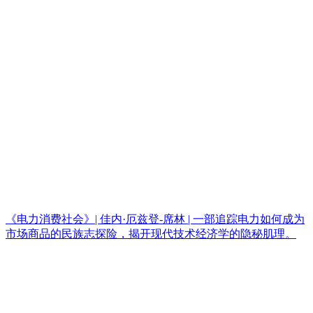
《电力消费社会》| 佳内·厄兹登-席林 | 一部追踪电力如何成为
市场商品的民族志探险，揭开现代技术经济学的隐秘肌理。