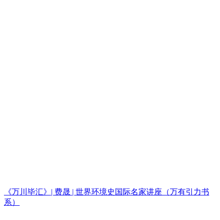
《万川毕汇》| 费晟 | 世界环境史国际名家讲座（万有引力书
系）