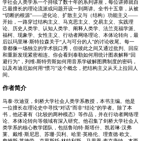
学社会人类学系一个持续了数十年的系列讲座，每位讲师就自
己最擅长的理论流派或问题开设一到两讲。全书十五章，从被
“切断的根源”——进化论、扩散主义与（结构）功能主义——
开始，一路穿过结构主义、马克思主义、交易主义、实践理
论、历史人类学、认知人类学、阐释人类学、法兰克福学派、
福柯、现象学、女性主义、行动者网络理论、本体论转向，最
后以玛里琳·斯特拉森关于“人与可分的人”的讨论收尾。每一
章都像一场独立的学术脱口秀，但彼此之间又通过批判、回应
和重新发现紧密相连。你会看到泰勒如何用统计图表解释“回
避行为”，列维-斯特劳斯如何用音系学破解图腾制度的密码，
以及布迪厄如何用“惯习”这个概念，把结构主义从天上拉回人
间。
作者简介
马泰·坎迪亚，剑桥大学社会人类学系教授，本书主编。他是
一位擅长在理论史中寻找“对话”而非“结论”的学者。除了本
书，他还著有《比较的两种模态》等作品，并在行动者网络理
论、本体论转向等领域有深入研究。他召集了剑桥大学社会人
类学系的核心教学团队，包括鲁珀特·斯塔什、凯若琳·汉弗
莱、戴维·斯尼思、苏珊·贝利、哈里·英格伦、理查德·欧文、
詹姆斯·莱德劳、克里斯托·林特利斯、马里恩·麦克唐纳、杰西