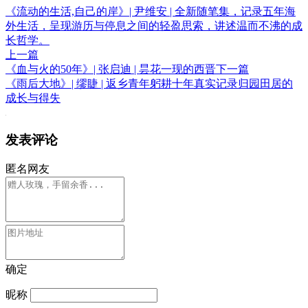
《流动的生活,自己的岸》| 尹维安 | 全新随笔集，记录五年海
外生活，呈现游历与停息之间的轻盈思索，讲述温而不沸的成
长哲学。
上一篇
《血与火的50年》| 张启迪 | 昙花一现的西晋
下一篇
《雨后大地》| 缪睫 | 返乡青年躬耕十年真实记录归园田居的
成长与得失
发表评论
匿名网友
确定
昵称