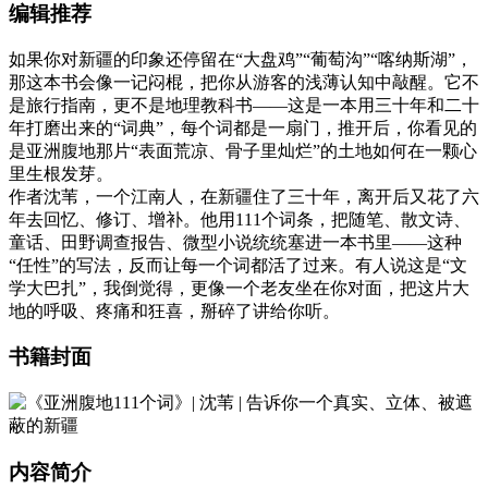
编辑推荐
如果你对新疆的印象还停留在“大盘鸡”“葡萄沟”“喀纳斯湖”，
那这本书会像一记闷棍，把你从游客的浅薄认知中敲醒。它不
是旅行指南，更不是地理教科书——这是一本用三十年和二十
年打磨出来的“词典”，每个词都是一扇门，推开后，你看见的
是亚洲腹地那片“表面荒凉、骨子里灿烂”的土地如何在一颗心
里生根发芽。
作者沈苇，一个江南人，在新疆住了三十年，离开后又花了六
年去回忆、修订、增补。他用111个词条，把随笔、散文诗、
童话、田野调查报告、微型小说统统塞进一本书里——这种
“任性”的写法，反而让每一个词都活了过来。有人说这是“文
学大巴扎”，我倒觉得，更像一个老友坐在你对面，把这片大
地的呼吸、疼痛和狂喜，掰碎了讲给你听。
书籍封面
内容简介