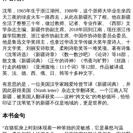
沈苇，1965年生于浙江湖州。1988年，这个浙师大毕业生坐四
天三夜的绿皮火车一路西去，从此在新疆扎下了根。他在新疆
生活了整整三十年，做过教师、记者、专业作家、《西部》文
学杂志主编、新疆作协副主席。2018年回到江南，现任浙江传
媒学院教授、浙江省作协副主席、中国作协诗歌委员会委员。
他是鲁迅文学奖得主，也拿过华语文学传媒大奖年度诗人、十
月文学奖、刘丽安诗歌奖、柔刚诗歌奖等一堆奖项。著有诗集
《沈苇诗选》《新疆诗章》《数一数沙吧》《论诗》等16部，
散文集《新疆词典》《正午的诗神》《书斋与旷野》《丝路：
行走的植物》《亚洲腹地：111个词》等12部。作品被译成
英、法、德、西、俄、日、韩等十多种文字。
有意思的是，一位美国汉学家顾爱玲曾节译《新疆词典》，并
因此获得美国《Ninth letter》杂志文学翻译奖。一个江南人写
新疆，被美国人翻译获奖——这种“跨文化”的奇妙循环，恰恰
印证了沈苇笔下的新疆不仅是地域的，更是世界的。
本书金句
“在骆驼身上时刻体现着一种笨拙的灵敏感，它是暴怒与温