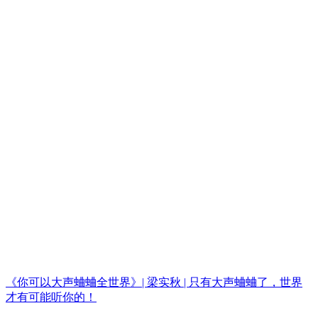
《你可以大声蛐蛐全世界》| 梁实秋 | 只有大声蛐蛐了，世界
才有可能听你的！