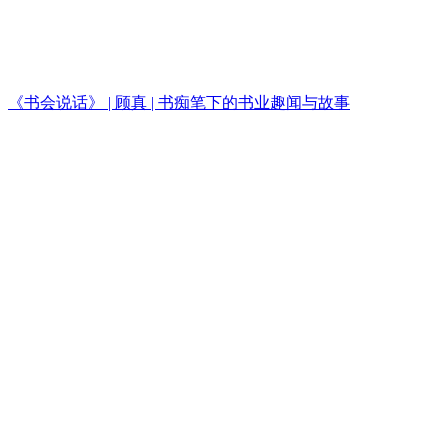
《书会说话》 | 顾真 | 书痴笔下的书业趣闻与故事