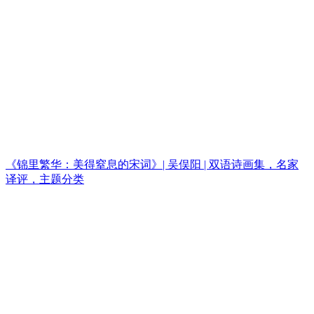
《锦里繁华：美得窒息的宋词》| 吴俣阳 | 双语诗画集，名家
译评，主题分类