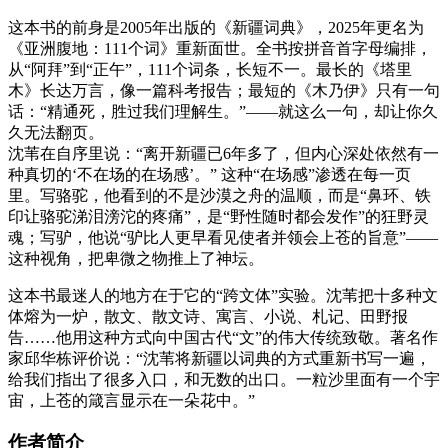
这本书的前身是2005年出版的《新疆词典》，2025年更名为
《亚洲腹地：111个词》重新面世。全书按拼音首字母编排，
从“阿拜”到“正午”，111个词条，长短不一。最长的《塔里
木》长达万言，像一篇科考报告；最短的《木乃伊》只有一句
话：“精通死，胜过我们理解生。”——就这么一句，却让你久
久无法翻页。
沈苇在自序里说：“离开新疆已6年多了，但内心深处依然有一
种真切的‘不在场的在场感’。” 这种“在场感”渗透在每一页
里。写骆驼，他看到的不是沙漠之舟的温顺，而是“鼻环、铁
印让骆驼涕泪滂沱的疼痛”，是“野性随时都会发作”的狂野灵
魂；写驴，他说“驴比人更早看见使者并领会上苍的旨意”——
这种视角，把卑微之物推上了神坛。
这本书最迷人的地方在于它的“跨文体”实验。沈苇把十多种文
体熔为一炉，散文、散文诗、寓言、小说、札记、田野报
告……他用这种方式向中国古代“文”的伟大传统致敬。著名作
家邱华栋评价说：“沈苇将新疆以词典的方式重新书写一遍，
给我们指出了很多入口，和无数的出口。一粒沙里面有一个宇
宙，上苍的箴言显示在一朵花中。”
作者简介