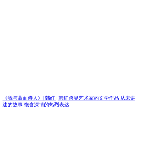
《我与蒙面诗人》| 韩红 | 韩红跨界艺术家的文学作品 从未讲
述的故事 饱含深情的热烈表达