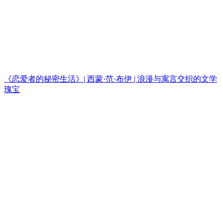
《恋爱者的秘密生活》| 西蒙·范·布伊 | 浪漫与寓言交织的文学
瑰宝