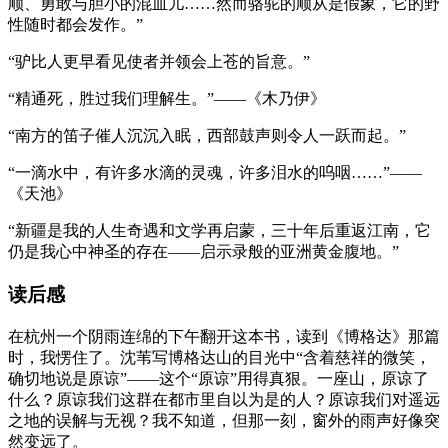
顺、勇敢与胆小的混血儿……然而骆驼的顺从是假象，它的野
性随时都会发作。”
“驴比人更早看见使者并领会上苍的旨意。”
“精通死，胜过我们理解生。”——《木乃伊》
“南方的笛子催人沉沉入眠，西部鼓声则令人一跃而起。”
“一滴水中，有许多水滴的灵魂，许多泪水的呜咽……”——
《天池》
“新疆是我的人生奇遇和文学再启蒙，三十年后重返江南，它
仍是我心中神圣的存在——启示录般的亚洲黄金腹地。”
读后感
在杭州一个阴雨连绵的下午翻开这本书，读到《博格达》那篇
时，我愣住了。沈苇写博格达山的目光中“含着慈祥的微笑，
确切地说是原谅”——这个“原谅”用得真狠。一座山，原谅了
什么？原谅我们这群在都市里自以为是的人？原谅我们对遥远
之地的误解与无视？我不知道，但那一刻，窗外的雨声好像突
然变远了。