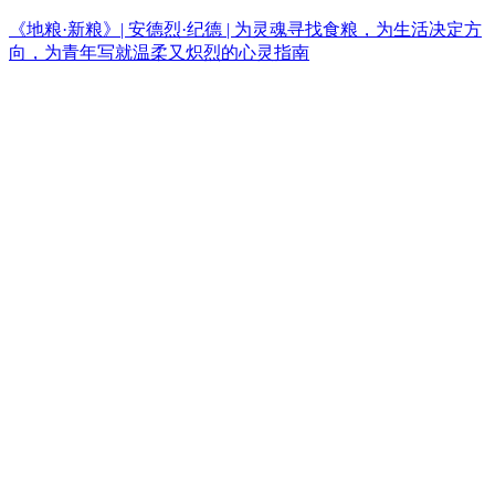
《地粮·新粮》| 安德烈·纪德 | 为灵魂寻找食粮，为生活决定方
向，为青年写就温柔又炽烈的心灵指南