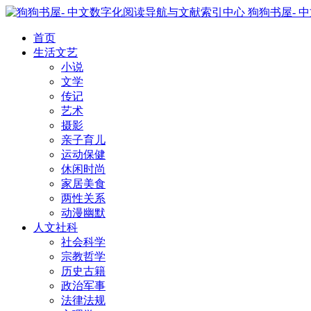
狗狗书屋- 
首页
生活文艺
小说
文学
传记
艺术
摄影
亲子育儿
运动保健
休闲时尚
家居美食
两性关系
动漫幽默
人文社科
社会科学
宗教哲学
历史古籍
政治军事
法律法规