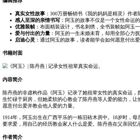
编辑推荐
真实女性故事
：300万册畅销书《我的妈妈是精灵》作
感人至深的亲情书写
：阿玉的故事不仅是一个女性命运的
优雅装帧
：布面精装设计，书名刺绣，全书装帧如阿玉一
爱与付出的力量
：阿玉的一生未婚未育，却用全部心力抚
启迪心灵
：通过阿玉的故事，读者能学会如何愿意付出爱
书籍封面
内容简介
陈丹燕的非虚构作品《阿玉》记录了她祖辈女性的真实命运，
生忙碌于厨房，但她柔软的心教会了陈丹燕等人爱的能力，让
愿意付出爱并教会他人爱的力量。
1914年，阿玉出生在广西平乐的一栋旧砖木房中。18岁时，
要求爱，用自己的经历教会家人什么是爱。陈丹燕在父亲回忆
作者简介