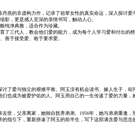
者陈丹燕的非虚构力作，记录了祖辈女性的真实命运，深入探讨爱
缩影，更是感人至深的亲情书写，触动人心。
般纯净典雅，适合作为珍藏。
育了三代人，教会他们爱的能力，成为每个人学习爱和付出的榜
、善于接受爱、敢于要求爱。
探讨了爱与独立的艰难平衡。阿玉没有机会读书、嫁人生子，却
他们也成为被爱护佑的人。阿玉用自己的一生传递了爱的力量，
母亲去世，父亲离家，她独自抚养弟弟。1956年，她与弟弟重
录的指引下，重新拼凑了阿玉的前半生，写下这部满含爱与思念