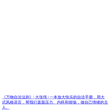
《万物自洽法则》| 大张伟 | 一本放大快乐的自洽手册，用大
式风格语言，帮我们直面压力、内耗和烦恼，做自己情绪的主
人。