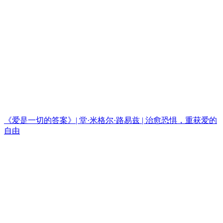
《爱是一切的答案》| 堂·米格尔·路易兹 | 治愈恐惧，重获爱的
自由