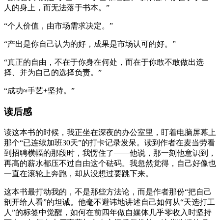
人的身上，而无法落于书本。”
“个人价值，由市场需求决定。”
“产出是你自己认为的好，成果是市场认可的好。”
“真正的自由，不在于你身在何处，而在于你敢不敢做出选
择、并为自己的选择负责。”
“成功≈手艺+坚持。”
读后感
读这本书的时候，我正坐在深夜的办公室里，盯着电脑屏幕上
那个“已连续加班30天”的打卡记录发呆。读到作者在麦当劳看
到招聘横幅的那段时，我愣住了——他说，那一刻他意识到，
再高的薪水都压不过自由这个砝码。我忽然觉得，自己好像也
一直在滚轮上奔跑，却从没想过要跳下来。
这本书最打动我的，不是那些方法论，而是作者那份“把自己
剖开给人看”的坦诚。他毫不避讳地讲述自己如何从“天选打工
人”的标签中觉醒，如何在前四年做自媒体几乎零收入时坚持