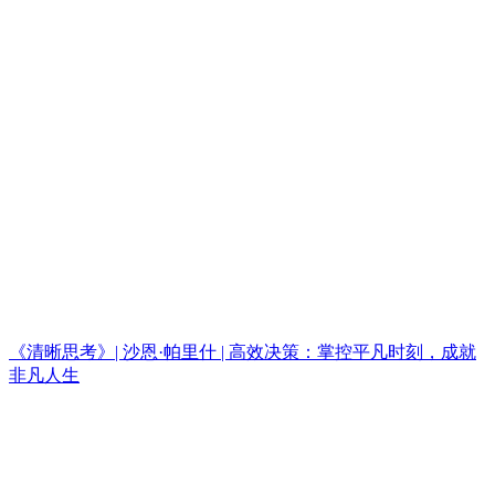
《清晰思考》| 沙恩·帕里什 | 高效决策：掌控平凡时刻，成就
非凡人生