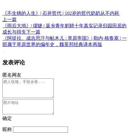
《不生锈的人生》| 石井哲代 | 102岁的哲代奶奶从不内耗
上一篇
《雨后大地》| 缪睫 | 返乡青年躬耕十年真实记录归园田居的
成长与得失
下一篇
《阿提拉、成吉思汗与帖木儿 : 草原帝国》| 勒内·格鲁塞 | 一
部属于草原世界的编年史，魏英邦经典译本再版
发表评论
匿名网友
确定
昵称