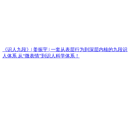
《识人九段》| 姜振宇 | 一套从表层行为到深层内核的九段识
人体系 从“微表情”到识人科学体系！