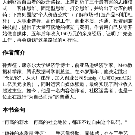
人到财富自由者的跃迁路径。上篇剖析了三个最有害的思维模
式——客体思维、固定型思维、打分思维，并给出了对应的解
药；下篇则围绕“个人价值公式”（了解市场+打造产品+利用杠
杆），从职业选择、高价值工作、商业本质、沟通、投资到赚
钱技能，提供了大量可落地的框架与案例。作者用自己从零开
始做自媒体、五年后年收入150万元的亲身经历，证明了“先会
工作，再会赚钱”这条路径的可行性。
作者简介
孙煜征，康奈尔大学经济学博士，前亚马逊经济学家、Meta数
据科学家、腾讯数据科学副总监。在35岁那年，他决定跳出
“仓鼠轮”，从大厂裸辞，加入创业公司Statsig（后被OpenAI以
11亿美元收购），同时运营自媒体频道，最终实现了副业收入
超过主业。如今，他是一名内容创作者、社区运营者，也是一
位正在践行“为自己而活”的普通人。
本书金句
“再高的薪水，再高的社会地位，都压不过自由这个砝码。”
“赚钱的本质是‘手艺’——手艺靠经验、靠体感，存在于手艺