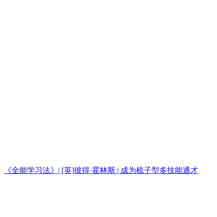
《全能学习法》| [英]彼得·霍林斯 | 成为梳子型多技能通才