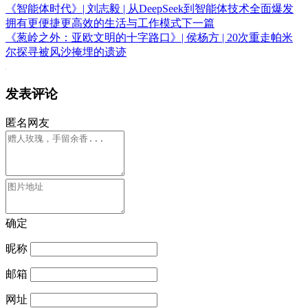
《智能体时代》| 刘志毅 | 从DeepSeek到智能体技术全面爆发
拥有更便捷更高效的生活与工作模式
下一篇
《葱岭之外：亚欧文明的十字路口》| 侯杨方 | 20次重走帕米
尔探寻被风沙掩埋的遗迹
发表评论
匿名网友
确定
昵称
邮箱
网址