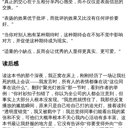
“真正的交心在于互相分享内心感受，而不仅仅是表面信息的
交换。”
“表扬的效果优于批评，而批评的效果又比没有任何评价要
好。”
“当你对别人抱有某种期待时，这种期待会在不知不觉中影响
对方，并促使这种期待成为现实。”
“适量的小缺点，反而会让优秀的人显得更真实、更可爱。”
读后感
读这本书的那个深夜，我正窝在床上，刚刚经历了一场让我社
死的线上会议——我发言时，所有人的表情都像在说“这位同
事在说什么”。翻到“聚光灯效应”那一节时，看到作者的举
例：“你衬衫扣子扣错了，你以为全公司的人都会注意到，但
事实上大部分人根本没发现。”我忽然就愣住了。我那些反复
播放的尴尬瞬间，原来只是自己给自己打的追光灯。接着读到
“透明度错觉”，我又被戳中了：我总觉得同事们能看出我的紧
张和不安，可他们大概率根本不关心我内心活动有多丰富。这
本书最让我舒服的地方是，它没有告诉你“你要变得外向”“你