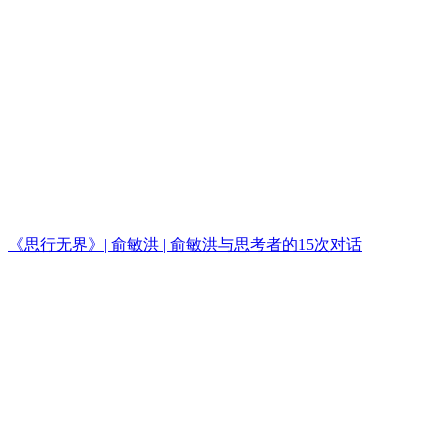
《思行无界》| 俞敏洪 | 俞敏洪与思考者的15次对话