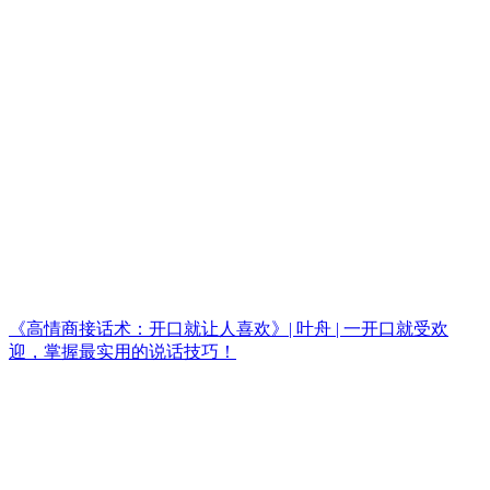
《高情商接话术：开口就让人喜欢》| 叶舟 | 一开口就受欢
迎，掌握最实用的说话技巧！