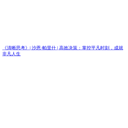
《清晰思考》| 沙恩·帕里什 | 高效决策：掌控平凡时刻，成就
非凡人生