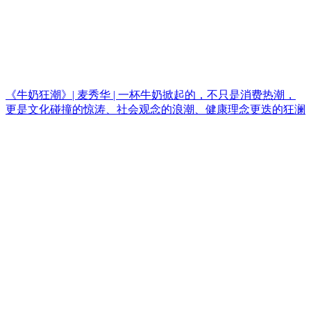
《牛奶狂潮》| 麦秀华 | 一杯牛奶掀起的，不只是消费热潮，
更是文化碰撞的惊涛、社会观念的浪潮、健康理念更迭的狂澜