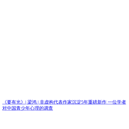
《要有光》| 梁鸿 | 非虚构代表作家沉淀5年重磅新作 一位学者
对中国青少年心理的调查