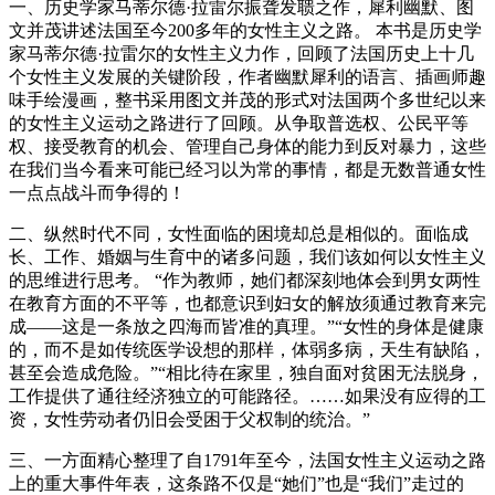
一、历史学家马蒂尔德·拉雷尔振聋发聩之作，犀利幽默、图
文并茂讲述法国至今200多年的女性主义之路。 本书是历史学
家马蒂尔德·拉雷尔的女性主义力作，回顾了法国历史上十几
个女性主义发展的关键阶段，作者幽默犀利的语言、插画师趣
味手绘漫画，整书采用图文并茂的形式对法国两个多世纪以来
的女性主义运动之路进行了回顾。从争取普选权、公民平等
权、接受教育的机会、管理自己身体的能力到反对暴力，这些
在我们当今看来可能已经习以为常的事情，都是无数普通女性
一点点战斗而争得的！
二、纵然时代不同，女性面临的困境却总是相似的。面临成
长、工作、婚姻与生育中的诸多问题，我们该如何以女性主义
的思维进行思考。 “作为教师，她们都深刻地体会到男女两性
在教育方面的不平等，也都意识到妇女的解放须通过教育来完
成——这是一条放之四海而皆准的真理。”“女性的身体是健康
的，而不是如传统医学设想的那样，体弱多病，天生有缺陷，
甚至会造成危险。”“相比待在家里，独自面对贫困无法脱身，
工作提供了通往经济独立的可能路径。……如果没有应得的工
资，女性劳动者仍旧会受困于父权制的统治。”
三、一方面精心整理了自1791年至今，法国女性主义运动之路
上的重大事件年表，这条路不仅是“她们”也是“我们”走过的