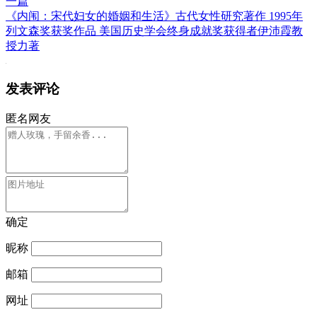
一篇
《内闱：宋代妇女的婚姻和生活》古代女性研究著作 1995年
列文森奖获奖作品 美国历史学会终身成就奖获得者伊沛霞教
授力著
发表评论
匿名网友
确定
昵称
邮箱
网址