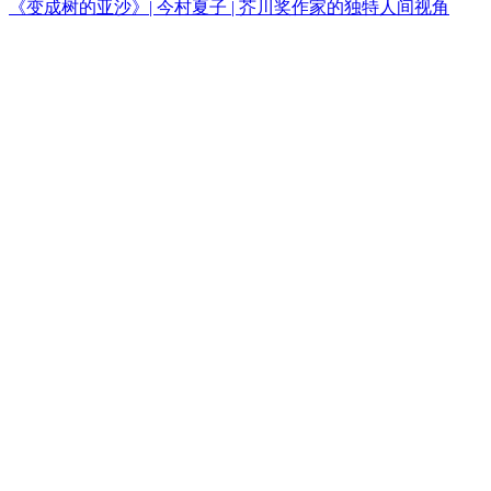
《变成树的亚沙》| 今村夏子 | 芥川奖作家的独特人间视角