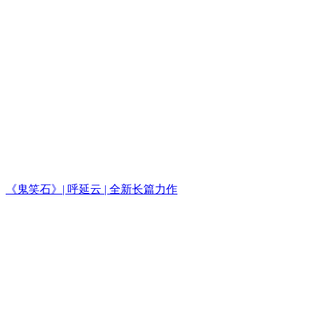
《鬼笑石》| 呼延云 | 全新长篇力作