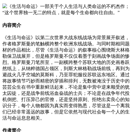
内容简介
《生活与命运》以第二次世界大战东线战场为背景展开叙述，
作者格罗斯曼的笔触横跨整个欧洲东线战场。与同时期相同题
材的作品相比，尽管《生活与命运》的叙事核心围绕斯大林格
勒保卫战展开，但是格罗斯曼不仅仅着墨于刻画战争场面的惨
烈。格罗斯曼刀笔所至，一副横跨整个苏联大地的历史画卷跃
然纸上，从纳粹德国占领区，到斯大林格勒战场前线，再到为
避战火几乎空城的莫斯科，乃至罪犯服役苏联远东地区。通过
将故事情节巧妙而精密的穿插和排列，无数被淹没于历史中的
芸芸众生在书中重新鲜活起来，不论是集中营中逆来顺受的犹
太囚徒，还是战争前线浴血奋战的士兵；不论是在战争年代投
机倒把、打压异己的官僚，还是坚持原则、拒绝出卖良心的知
识分子，每个人物都因为真实而变得熟悉，尽管这是一个离我
们已经非常遥远的故事，但是它依然与现代社会每一个人的生
活与命运息息相关。
作者简介