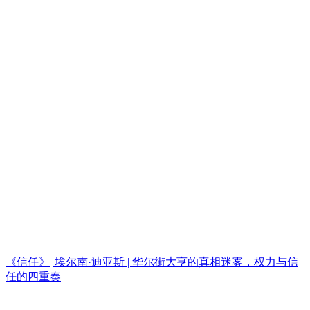
《信任》| 埃尔南·迪亚斯 | 华尔街大亨的真相迷雾，权力与信
任的四重奏