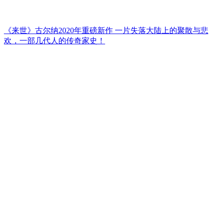
《来世》古尔纳2020年重磅新作 一片失落大陆上的聚散与悲
欢，一部几代人的传奇家史！