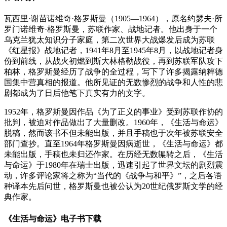
瓦西里·谢苗诺维奇·格罗斯曼（1905—1964），原名约瑟夫·所
罗门诺维奇·格罗斯曼，苏联作家、战地记者。他出身于一个
乌克兰犹太知识分子家庭，第二次世界大战爆发后成为苏联
《红星报》战地记者，1941年8月至1945年8月，以战地记者身
份到前线，从战火初燃到斯大林格勒战役，再到苏联军队攻下
柏林，格罗斯曼经历了战争的全过程，写下了许多揭露纳粹德
国集中营真相的报道。他所见证的无数惨烈的战争和人性的悲
剧都成为了日后他笔下真实有力的文字。
1952年，格罗斯曼因作品《为了正义的事业》受到苏联作协的
批判，被迫对作品做出了大量删改。1960年，《生活与命运》
脱稿，然而该书不但未能出版，并且手稿也于次年被苏联安全
部门查抄。直至1964年格罗斯曼因病逝世，《生活与命运》都
未能出版，手稿也未归还作家。在历经无数辗转之后，《生活
与命运》于1980年在瑞士出版，迅速引起了世界文坛的剧烈震
动，许多评论家将之称为“当代的《战争与和平》”，之后各语
种译本先后问世，格罗斯曼也被公认为20世纪俄罗斯文学的经
典作家。
《生活与命运》电子书下载