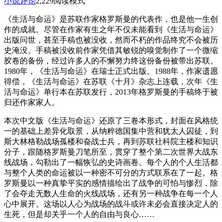
小说
评论
2,229
阅读模式
《生活与命运》是苏联作家格罗斯曼的代表作，也是他一生创
作的成就。尽管在作家有生之年不仅未能看到《生活与命运》
出版问世，甚至手稿也被没收，然而不朽的作品终究不会被历
史淹没。手稿被没收前作家凭借其敏锐的嗅觉制作了一个微缩
胶卷的备份，经过许多人的不懈努力终这份备份被带出苏联。
1980年，《生活与命运》在瑞士正式出版。1988年，作家遗愿
得偿，《生活与命运》在苏联《十月》杂志上连载，次年《生
活与命运》单行本在苏联发行，2013年格罗斯曼的手稿终于被
归还作家家人。
本次中文版《生活与命运》还原了三卷本形式，封面在风格统
一的基础上差异化取景，从纳粹德国集中营和犹太人囚徒，到
斯大林格勒战场孤楼和奋战士兵，再到苏联社科院主楼和知识
分子，跟随格罗斯曼刀笔所至，贯穿了整个第二次世界大战东
线战场，勾勒出了一幅恢弘的史诗画卷。每个人的个人生活都
与整个人类的命运被以一种密不可分的方式联系在了一起。格
罗斯曼以一种真挚平实的感情描绘出了战争的可怕与惨烈，除
了会夺走无数人生命的火线战场，还有另一种战争在每一个人
心中展开。这场以人心为战场的战斗或许未必会直接决定人的
生死，但是却关乎一个人的自由与良心……