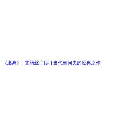
《逃离》 | 艾丽丝·门罗 | 当代契诃夫的经典之作