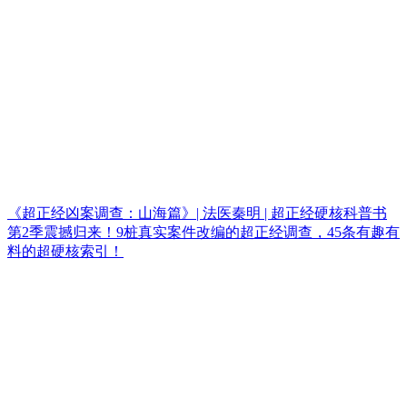
《超正经凶案调查：山海篇》| 法医秦明 | 超正经硬核科普书
第2季震撼归来！9桩真实案件改编的超正经调查，45条有趣有
料的超硬核索引！