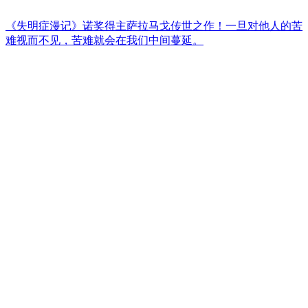
《失明症漫记》诺奖得主萨拉马戈传世之作！一旦对他人的苦
难视而不见，苦难就会在我们中间蔓延。