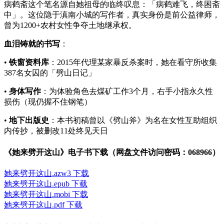
病鹤斋这个笔名源自她祖母的临终叹息：「病鹤难飞，终困斋
中」。这位隐于滇南小城的写作者，真实身份是前公益律师，
曾为1200+农村女性争夺土地继承权。
血泪铸就的书写
：
•
铁窗资料库
：2015年代理某家暴反杀案时，她在看守所收集
387名女囚的「劈山日记」
•
身体写作
：为体验角色去煤矿工作3个月，右手小指永久性
损伤（现仍握不住钢笔）
•
地下出版史
：本书初稿曾以《劈山斧》为名在女性互助组织
内传抄，被删改11处终见天日
《她来劈开这山》电子书下载（网盘文件访问密码：068966）
她来劈开这山.azw3 下载
她来劈开这山.epub 下载
她来劈开这山.mobi 下载
她来劈开这山.pdf 下载