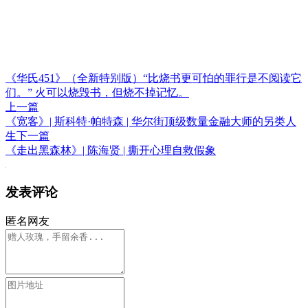
《华氏451》（全新特别版）“比烧书更可怕的罪行是不阅读它
们。” 火可以烧毁书，但烧不掉记忆。
上一篇
《宽客》| 斯科特·帕特森 | 华尔街顶级数量金融大师的另类人
生
下一篇
《走出黑森林》| 陈海贤 | 撕开心理自救假象
发表评论
匿名网友