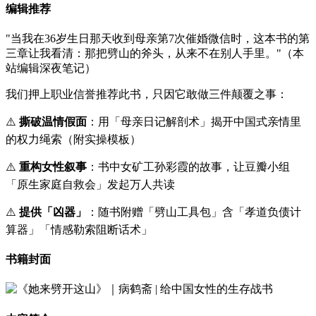
编辑推荐
"当我在36岁生日那天收到母亲第7次催婚微信时，这本书的第
三章让我看清：那把劈山的斧头，从来不在别人手里。"（本
站编辑深夜笔记）
我们押上职业信誉推荐此书，只因它敢做三件颠覆之事：
⚠️
撕破温情假面
：用「母亲日记解剖术」揭开中国式亲情里
的权力绳索（附实操模板）
⚠️
重构女性叙事
：书中女矿工孙彩霞的故事，让豆瓣小组
「原生家庭自救会」发起万人共读
⚠️
提供「凶器」
：随书附赠「劈山工具包」含「孝道负债计
算器」「情感勒索阻断话术」
书籍封面