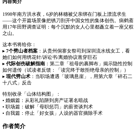
内容简介
1998年南方洪水夜，6岁的林穗被父亲绑在门板上漂流求生
——这个开篇场景像把锈刀剖开中国女性的集体创伤。病鹤斋
用17年田野调查证明：每个沉默的女人心里都矗立着一座父权
之山。
这本书将给你：
▸
7个劈山者档案
：从贵州侗寨女祭司到深圳流水线女工，看
她们如何用绣花针/诉讼书/离婚协议凿穿巨石
▸
代际创伤破解指南
：第二章「祖母的裹脚布」揭示隐性控制
如何遗传（试读者反馈：「读完终于敢拒绝母亲的控制」）
▸
现代劈山术
：当职场遭遇「玻璃悬崖」，用第六章「碎石二
十八式」反击
特别收录「山体结构图」：
• 婚姻篇：从彩礼陷阱到房产证署名暗战
• 职场篇：破解「母职惩罚」的薪资谈判术
• 自我篇：停止「好女孩」人设的器官摘除手术
作者简介