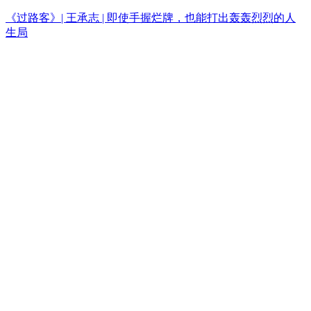
《过路客》| 王承志 | 即使手握烂牌，也能打出轰轰烈烈的人
生局