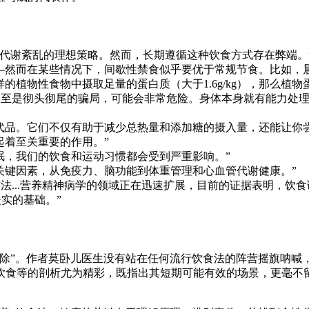
他代谢紊乱的理想策略。然而，长期遵循这种饮食方式存在弊端。
—然而在某些情况下，间歇性禁食似乎要优于常规节食。比如，
的植物性食物中摄取足量的蛋白质（大于1.6g/kg），那么植
甚至是彻头彻尾的骗局，可能会非常危险。身体本身就有能力处理
代品。它们不仅有助于减少总热量和添加糖的摄入量，还能让你
起着至关重要的作用。”
眠，我们的饮食和运动习惯都会受到严重影响。”
关键因素，从免疫力、脑功能到体重管理和心血管代谢健康。”
方法...营养精神病学的领域正在迅速扩展，目前的证据表明，饮
坚实的基础。”
扫除”。作者莫卧儿医生没有站在任何流行饮食法的阵营摇旗呐喊
饮食等的剖析尤为精彩，既指出其短期可能有效的场景，更毫不