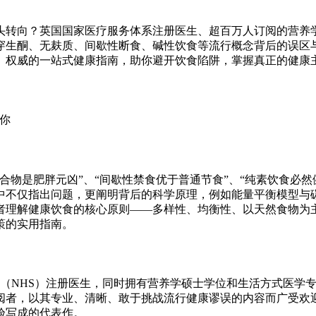
头转向？英国国家医疗服务体系注册医生、超百万人订阅的营养
穿生酮、无麸质、间歇性断食、碱性饮食等流行概念背后的误区
、权威的一站式健康指南，助你避开饮食陷阱，掌握真正的健康
合物是肥胖元凶”、“间歇性禁食优于普通节食”、“纯素饮食必然
中不仅指出问题，更阐明背后的科学原理，例如能量平衡模型与
者理解健康饮食的核心原则——多样性、均衡性、以天然食物为
策的实用指南。
家医疗服务体系（NHS）注册医生，同时拥有营养学硕士学位和生活方
阅者，以其专业、清晰、敢于挑战流行健康谬误的内容而广受欢
验写成的代表作。