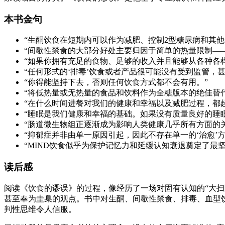
本书金句
“生酮饮食在短期内可以作为减肥、控制2型糖尿病和其
“间歇性禁食的大部分好处主要归因于简单的热量限制—
“如果你拥有充足的食物、足够的收入并且能够从各种各样
“任何形式的‘排毒’饮食或者产品很可能没有受到监管，
“你得能坚持下去，否则任何饮食方式都不会有用。”
“将低热量或无热量的食品和饮料作为全糖版本的绝佳替
“在什么时间进餐对我们的健康和幸福以及减肥过程，都
“睡眠是我们健康和幸福的基础。如果没有质量良好的睡
“肠道微生物组正逐渐成为影响人类健康几乎所有方面的
“抑郁症并非由单一原因引起，因此不存在单一的‘治愈’
“MIND饮食似乎为保护记忆力和延缓认知衰退奠定了最
读后感
阅读《饮食的谬误》的过程，像经历了一场对固有认知的“大
甚至奉为圭臬的观点。书中对生酮、间歇性禁食、排毒、血型
判性思维令人信服。