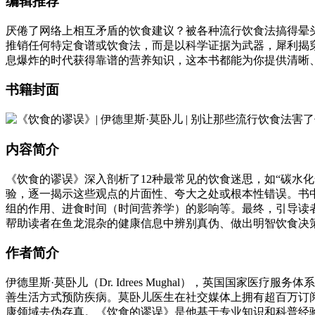
编辑推荐
厌倦了网络上相互矛盾的饮食建议？被各种流行饮食法搞得晕
推销任何特定食谱或饮食法，而是以科学证据为武器，犀利揭
息爆炸的时代获得靠谱的营养知识，这本书都能为你提供清晰
书籍封面
内容简介
《饮食的谬误》深入剖析了12种最常见的饮食迷思，如“碳水化
验，逐一揭示这些观点的片面性、夸大之处或根本性错误。书
组的作用、进食时间（时间营养学）的影响等。最终，引导读
帮助读者在鱼龙混杂的健康信息中辨别真伪、做出明智饮食决
作者简介
伊德里斯·莫卧儿（Dr. Idrees Mughal），英国国
善生活方式预防疾病。莫卧儿医生在社交媒体上拥有超百万订
康领域去伪存真。《饮食的谬误》是他基于专业知识和科普经