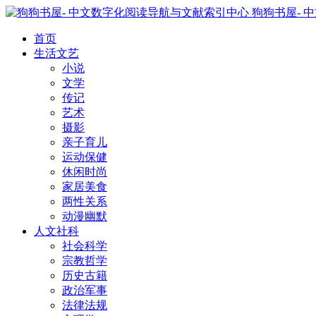
狗狗书屋- 
首页
生活文艺
小说
文学
传记
艺术
摄影
亲子育儿
运动保健
休闲时尚
家居美食
两性关系
动漫幽默
人文社科
社会科学
宗教哲学
历史古籍
政治军事
法律法规