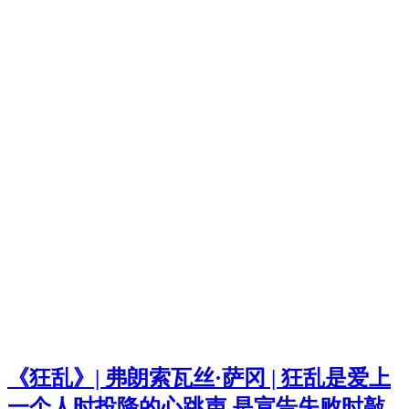
《狂乱》| 弗朗索瓦丝·萨冈 | 狂乱是爱上
一个人时投降的心跳声 是宣告失败时敲