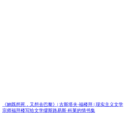
《她既想死，又想去巴黎》| 古斯塔夫·福楼拜 | 现实主义文学
宗师福拜楼写给文学缪斯路易斯·科莱的情书集