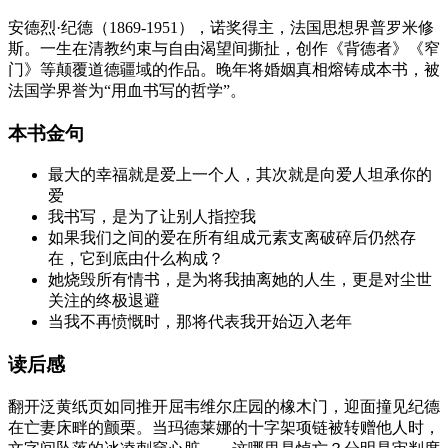
安德烈·纪德（1869-1951），诺奖得主，法国思想界普罗米修
斯。一生在清教约束与自由渴望间撕扯，创作《背德者》《窄
门》等颠覆道德疆域的作品。晚年将婚姻真相熔铸成本书，被
法国学界誉为“用血书写的哲学”。
本书金句
最大的幸福就是爱上一个人，其次就是向爱人坦承你的
爱
我书写，是为了让别人指控我
如果我们之间的爱在所有组成元素支离破碎后仍然存
在，它到底由什么构成？
她烧毁所有情书，是为将我抽离她的人生，更是对尘世
关注的终极退避
当我不再愤慨时，那将代表我开始迈入老年
读后感
翻开泛黄纸页如同推开屈韦维尔庄园的橡木门，迎面撞见纪德
在亡妻床畔的颤栗。当玛德莱娜的十字架项链被转赠他人时，