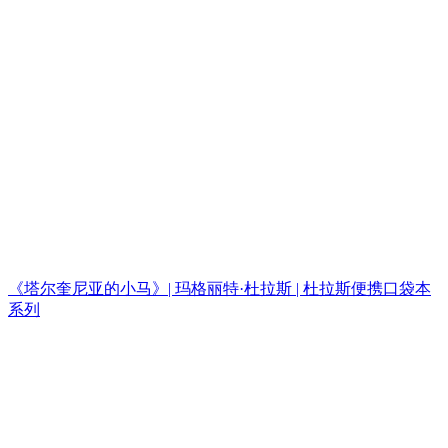
《塔尔奎尼亚的小马》| 玛格丽特·杜拉斯 | 杜拉斯便携口袋本
系列