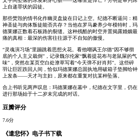
文字间坠落的冰凌刺穿心脏——这哪里是悼亡？分明是审判席
上自递罪状的囚徒。
那些焚毁的情书化作幽灵盘旋在日记上空。纪德不断逼问：精
神圣徒与肉体叛徒能否共存？当他在罗马豢养少年模特时，玛
德莱娜正数着石板路的裂缝。这种残酷的时空并置揭露婚姻最
痛的真相：最深的伤害往往源于不自知的傲慢。
“灵魂演习场”里蹦跳着思想火花。看他嘲讽王尔德“因不够彻
底的个人主义栽倒”，记录魏尔伦家“飘着提花布与老鼠屎的气
味”，突然在某页空白处潦草写着“今天弹不好肖邦”。这些碎
羽让巨匠跌回人间，恰似玛德莱娜总固执地用破箱子垫脚给钟
上发条——天才与主妇，原来都在重复对抗某种坠落。
合上书听见两声叹息：玛德莱娜在墓中，纪德在文字里，仍在
进行那场始于十二岁未完成的对话。
豆瓣评分
7.6分
《遣悲怀》电子书下载