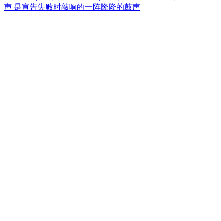
声 是宣告失败时敲响的一阵隆隆的鼓声