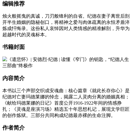
编辑推荐
烛火般摇曳的真诚，刀刃般锋利的自省。纪德在妻子离世后剖
开半生婚姻的隐秘创口，将精神之爱与肉体疏离的永恒矛盾淬
炼成忏悔录。这份私人哀悼因对人类情感的精准解剖，升华为
超越时代的灵魂标本。
书籍封面
内容简介
本书以三个声部交织成安魂曲：核心篇章《就此长存你心》是
纪德对亡妻玛德莱娜的悼念，揭露二人灵肉分离的婚姻真相；
《献给玛德莱娜的日记》首度公开1916-1922年间的情感挣
扎；《灵魂是座演习场》精选五十年思想札记，展现文学巨匠
的创作炼狱。三部分共同构成纪德最赤裸的生命注脚。
作者简介