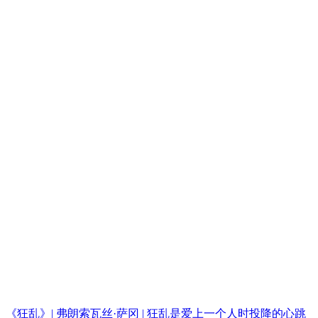
《狂乱》| 弗朗索瓦丝·萨冈 | 狂乱是爱上一个人时投降的心跳