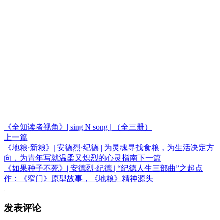
《全知读者视角》| sing N song | （全三册）
上一篇
《地粮·新粮》| 安德烈·纪德 | 为灵魂寻找食粮，为生活决定方
向，为青年写就温柔又炽烈的心灵指南
下一篇
《如果种子不死》| 安德烈·纪德 | “纪德人生三部曲”之起点
作：《窄门》原型故事，《地粮》精神源头
发表评论