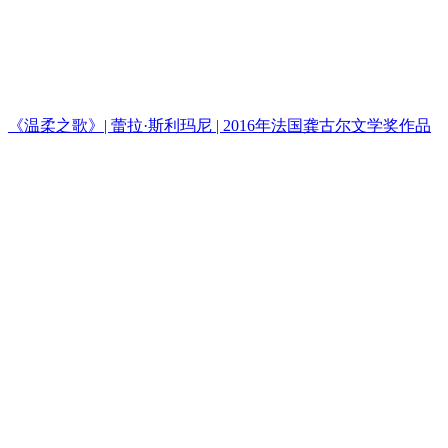
《温柔之歌》| 蕾拉·斯利玛尼 | 2016年法国龚古尔文学奖作品