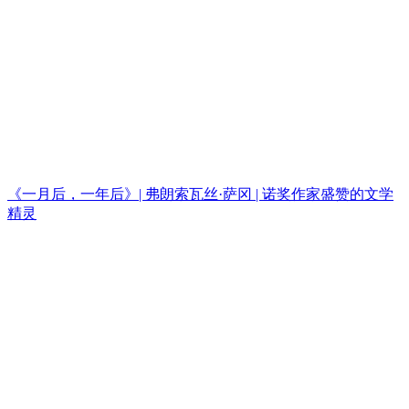
《一月后，一年后》| 弗朗索瓦丝·萨冈 | 诺奖作家盛赞的文学
精灵