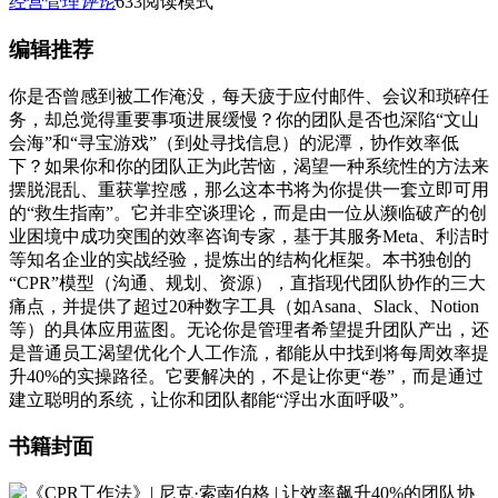
经营管理
评论
633
阅读模式
编辑推荐
你是否曾感到被工作淹没，每天疲于应付邮件、会议和琐碎任
务，却总觉得重要事项进展缓慢？你的团队是否也深陷“文山
会海”和“寻宝游戏”（到处寻找信息）的泥潭，协作效率低
下？如果你和你的团队正为此苦恼，渴望一种系统性的方法来
摆脱混乱、重获掌控感，那么这本书将为你提供一套立即可用
的“救生指南”。它并非空谈理论，而是由一位从濒临破产的创
业困境中成功突围的效率咨询专家，基于其服务Meta、利洁时
等知名企业的实战经验，提炼出的结构化框架。本书独创的
“CPR”模型（沟通、规划、资源），直指现代团队协作的三大
痛点，并提供了超过20种数字工具（如Asana、Slack、Notion
等）的具体应用蓝图。无论你是管理者希望提升团队产出，还
是普通员工渴望优化个人工作流，都能从中找到将每周效率提
升40%的实操路径。它要解决的，不是让你更“卷”，而是通过
建立聪明的系统，让你和团队都能“浮出水面呼吸”。
书籍封面