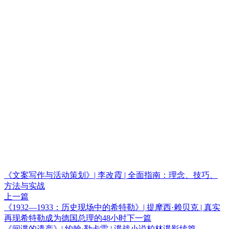
《文案写作与活动策划》| 李改霞 | 全面指南：理念、技巧、
方法与实战
上一篇
《1932—1933：历史现场中的希特勒》| 提摩西·赖贝克 | 真实
再现希特勒成为德国总理的48小时
下一篇
《间谍的遗产》| 约翰·勒卡雷 | 谍战小说柏林谍影续篇