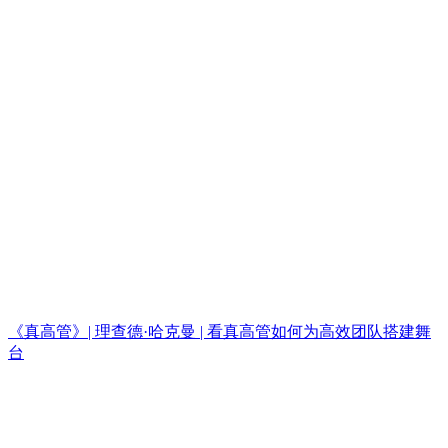
《真高管》| 理查德·哈克曼 | 看真高管如何为高效团队搭建舞
台