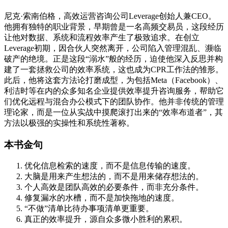
尼克·索南伯格，高效运营咨询公司Leverage创始人兼CEO。
他拥有独特的职业背景，早期曾是一名高频交易员，这段经历
让他对数据、系统和流程效率产生了极致追求。在创立
Leverage初期，因合伙人突然离开，公司陷入管理混乱、濒临
破产的绝境。正是这段“溺水”般的经历，迫使他深入反思并构
建了一套拯救公司的效率系统，这也成为CPR工作法的雏形。
此后，他将这套方法论打磨成型，为包括Meta（Facebook）、
利洁时等在内的众多知名企业提供效率提升咨询服务，帮助它
们优化远程与混合办公模式下的团队协作。他并非传统的管理
理论家，而是一位从实战中摸爬滚打出来的“效率布道者”，其
方法以极强的实操性和系统性著称。
本书金句
优化信息检索的速度，而不是信息传输的速度。
大脑是用来产生想法的，而不是用来储存想法的。
个人高效是团队高效的必要条件，而非充分条件。
修复漏水的水槽，而不是加快拖地的速度。
“不做”清单比待办事项清单更重要。
真正的效率提升，源自众多微小胜利的累积。