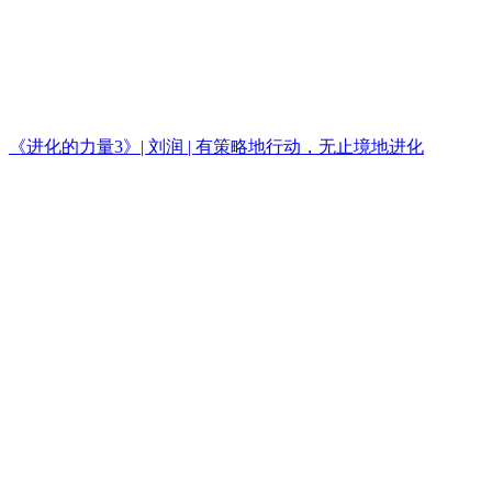
《进化的力量3》| 刘润 | 有策略地行动，无止境地进化