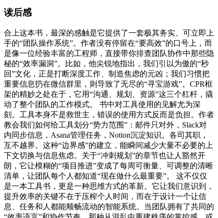
读后感
合上这本书，最深的感触是它提供了一套极其务实、可立即上
手的“团队操作系统”。作者没有停留在“要高效”的口号上，而
是像一位经验丰富的工程师，直接带你排查团队协作中那些隐
秘的“效率漏洞”。比如，他尖锐地指出，我们引以为傲的“秒
回”文化，正是打断深度工作、制造焦虑的元凶；我们习惯把
重要信息扔在微信群里，则导致了无尽的“寻宝游戏”。CPR框
架的精妙之处在于，它用“沟通、规划、资源”这三个杠杆，撬
动了整个团队的工作模式。 书中对工具使用的见解尤为深
刻。工具本身不是救世主，错误的使用方式反而是负担。作者
教会我们如何给工具划分“势力范围”：邮件只对外，Slack对
内同步信息，Asana管理任务，Notion沉淀知识。各司其职，
互不越界。这种“边界感”的建立，能瞬间减少大量不必要的上
下文切换与信息焦虑。关于“冲刺规划”的章节也让人豁然开
朗，它让模糊的“项目推进”变成了每周可衡量、可调整的清晰
清单，让团队每个人都知道“现在做什么最重要”。 这不仅仅
是一本工具书，更是一种思维方式的革新。它让我们意识到，
提升效率的关键不在于压榨个人时间，而在于设计一个让信
息、任务和人都能顺畅流动的智能系统。当团队拥有了共同的
“效率语言”和协作节奏，那种从混乱中重建秩序的掌控感，或