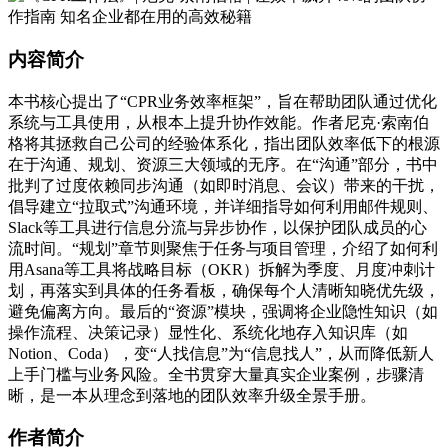
内容简介
本书核心提出了“CPR业务效率框架”，旨在帮助团队通过优化
系统与工具使用，从根本上提升协作效能。作者尼克·索南伯
格将其拯救自己公司的经验体系化，指出团队效率低下的根源
在于沟通、规划、资源三大领域的无序。在“沟通”部分，书中
批判了过度依赖同步沟通（如即时消息、会议）带来的干扰，
倡导建立“拉取式”沟通环境，并详细指导如何利用邮件规则、
Slack等工具进行信息分流与异步协作，以保护团队成员的心
流时间。“规划”章节则聚焦于任务与项目管理，介绍了如何利
用Asana等工具将战略目标（OKR）拆解为季度、月度冲刺计
划，再落实到具体的任务看板，确保每个人清晰知晓优先级，
避免偏离方向。最后的“资源”模块，强调将企业隐性知识（如
操作流程、决策记录）显性化、系统化地存入知识库（如
Notion、Coda），变“人找信息”为“信息找人”，从而降低新人
上手门槛与业务风险。全书贯穿大量真实企业案例，步骤清
晰，是一本从理念到落地的团队效率升级全景手册。
作者简介