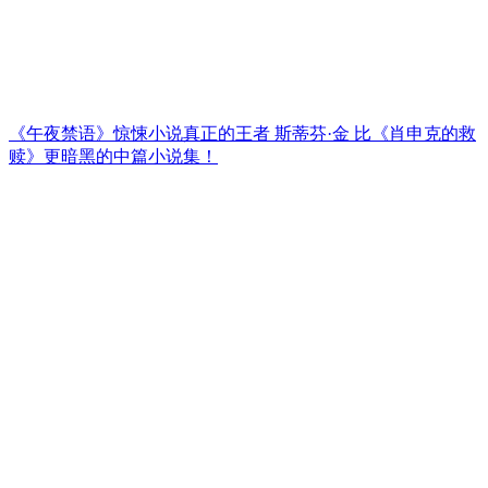
《午夜禁语》惊悚小说真正的王者 斯蒂芬·金 比《肖申克的救
赎》更暗黑的中篇小说集！