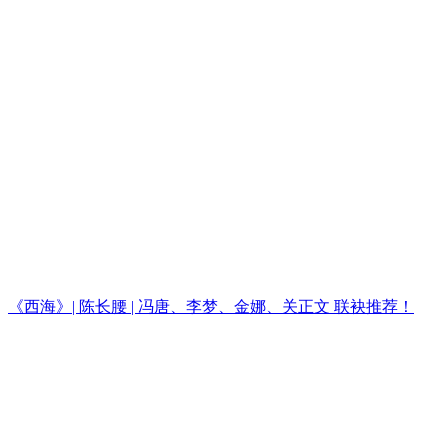
《西海》| 陈长腰 | 冯唐、李梦、金娜、关正文 联袂推荐！