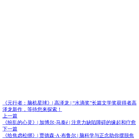
《元行者：脑机星球》| 高泽龙 | “水滴奖”长篇文学奖获得者高
泽龙新作，等待您来探索！
上一篇
《纷乱的心灵》| 加博尔·马泰é | 注意力缺陷障碍的缘起和疗愈
下一篇
《给焦虑松绑》| 贾德森·A·布鲁尔 | 脑科学与正念助你摆脱焦