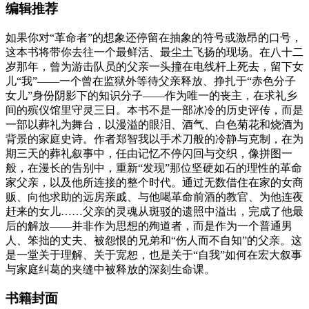
编辑推荐
如果你对“革命者”的想象还停留在抽象的符号或激昂的口号，
这本书将带你去往一个最鲜活、最尘土飞扬的现场。在八十二
岁那年，曾为游击队员的父亲一头撞在电线杆上死去，留下女
儿“我”——一个曾在监狱外等待父亲释放、挣扎于“赤色分子
女儿”身份阴影下的知识分子——作为唯一的丧主，在求礼乡
间的殡仪馆里守灵三日。本书不是一部冰冷的历史评传，而是
一部以葬礼为舞台，以漫溢的眼泪、酒气、白色菊花和烧酒为
背景的家庭史诗。作者郑智我以手术刀般的冷静与克制，在为
期三天的葬礼叙事中，任由记忆不停闪回与交织，像拼图一
般，在漫长的告别中，重新“发现”那位坚硬如石的理性的革命
家父亲，以及他所连接的整个时代。通过无数借住在家的女商
贩、向他求助的远房亲戚、与他喝革命前酒的教官、为他连夜
赶来的女儿……父亲的灵魂从斑驳的遗照中溢出，完成了他最
后的解放——并非作为思想的殉道者，而是作为一个普通男
人、笨拙的丈夫、被怨恨的兄弟和“伤人而不自知”的父亲。这
是一堂关于理解、关于宽恕，也是关于“自我”如何在宏大叙事
与家庭纠葛的夹缝中被释放的深刻生命课。
书籍封面