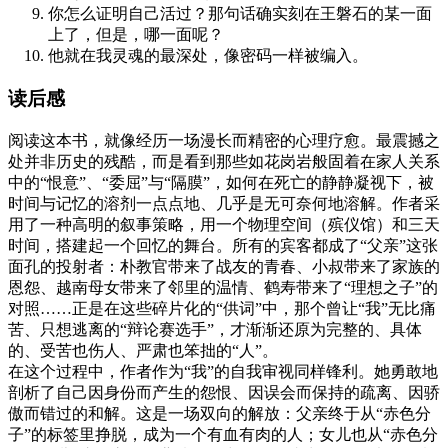
你怎么证明自己活过？那句话确实刻在王磐石的某一面
上了，但是，哪一面呢？
他就在我灵魂的最深处，像密码一样被编入。
读后感
阅读这本书，就像经历一场漫长而精密的心理疗愈。最震撼之
处并非历史的残酷，而是看到那些如花岗岩般固着在家人关系
中的“恨意”、“委屈”与“隔膜”，如何在死亡的静静凝视下，被
时间与记忆的溶剂一点点地、几乎是无可奈何地溶解。作者采
用了一种高明的叙事策略，用一个物理空间（殡仪馆）和三天
时间，搭建起一个回忆的舞台。所有的宾客都成了“父亲”这张
面孔的投射者：朴教官带来了战友的青春、小叔带来了家族的
恩怨、越南母女带来了邻里的温情、鹤寿带来了“理想之子”的
对照……正是在这些碎片化的“供词”中，那个曾让“我”无比痛
苦、只想逃离的“辩论赛选手”，才渐渐还原为完整的、具体
的、受苦也伤人、严肃也笨拙的“人”。
在这个过程中，作者作为“我”的自我审视同样锋利。她勇敢地
剖析了自己因身份而产生的怨恨、因误会而保持的疏离、因骄
傲而错过的和解。这是一场双向的解放：父亲终于从“赤色分
子”的标签里挣脱，成为一个有血有肉的人；女儿也从“赤色分