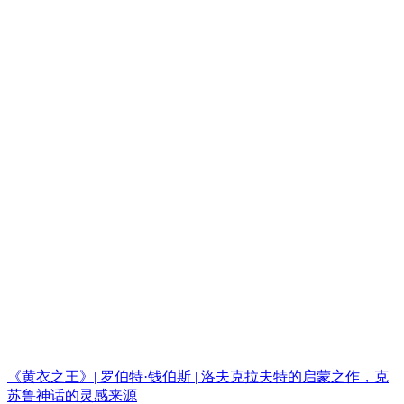
《黄衣之王》| 罗伯特·钱伯斯 | 洛夫克拉夫特的启蒙之作，克
苏鲁神话的灵感来源