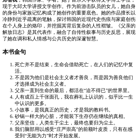
现于大邱大学讲授文学创作。作为前游击队员的女儿，她自身
的身份与家族记忆构成了她创作的重要底色。她的作品擅长以
冷静到近乎疏离的笔触，探讨韩国的近现代史伤痕与家庭创伤
在个人身上的烙印，并挖掘其背后复杂的人性褶皱。《父亲的
解放日志》是其代表作，融合了自传性叙事与历史反思，展现
了她在调和私人情感与公共历史的深邃智慧。
本书金句
死亡并不是结束，生命会借助死亡，在人们的记忆中复
活。
不是因为他们是社会主义者才善良，而是因为善良他们
才选择成为社会主义者。
父亲一直到生命的最后，都活在“迫不得已”的世界里。
人有成百上千张面孔，我在葬礼上认识的，似乎比一生
中认识的更多。
小故事，是我真正的历史，才是我的教科书。
砂锅一样大的心脏，才能装下生存仍在继续的真相。
父亲坚信，人类生于尘土，最终也要归为尘土。
我们脑部用以感受“庄严崇高”的前额叶皮质，只有在感
受到“无能为力”时才开始发展。