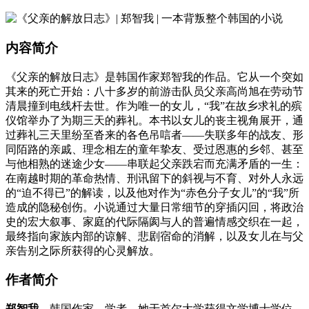
内容简介
《父亲的解放日志》是韩国作家郑智我的作品。它从一个突如
其来的死亡开始：八十多岁的前游击队员父亲高尚旭在劳动节
清晨撞到电线杆去世。作为唯一的女儿，“我”在故乡求礼的殡
仪馆举办了为期三天的葬礼。本书以女儿的丧主视角展开，通
过葬礼三天里纷至沓来的各色吊唁者——失联多年的战友、形
同陌路的亲戚、理念相左的童年挚友、受过恩惠的乡邻、甚至
与他相熟的迷途少女——串联起父亲跌宕而充满矛盾的一生：
在南越时期的革命热情、刑讯留下的斜视与不育、对外人永远
的“迫不得已”的解读，以及他对作为“赤色分子女儿”的“我”所
造成的隐秘创伤。小说通过大量日常细节的穿插闪回，将政治
史的宏大叙事、家庭的代际隔阂与人的普遍情感交织在一起，
最终指向家族内部的谅解、悲剧宿命的消解，以及女儿在与父
亲告别之际所获得的心灵解放。
作者简介
郑智我
，韩国作家、学者。她于首尔大学获得文学博士学位，