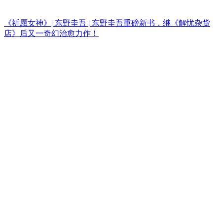
《祈愿女神》| 东野圭吾 | 东野圭吾重磅新书，继《解忧杂货
店》后又一奇幻治愈力作！