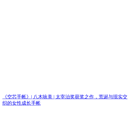
《空芯手帐》| 八木咏美 | 太宰治奖获奖之作，荒诞与现实交
织的女性成长手帐