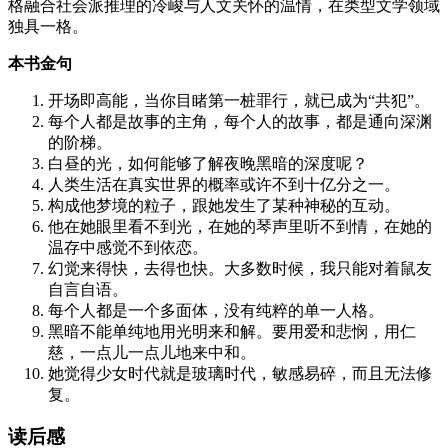
格融合社会派推理的冷峻与人文关怀的温情，在类型文学领域
独具一格。
本书金句
开场即高能，当你目睹第一桩罪行，就已成为“共犯”。
每个人都是故事的主角，每个人的故事，都是通向深渊
的阶梯。
白昼的光，如何能够了解夜晚黑暗的深度呢？
人类生活在真实世界的概率或许不到十亿分之一。
构成他梦境的粒子，跟她发生了某种神秘的互动。
他在她眼里看不到光，在她的琴声里听不到情，在她的
温存中感觉不到依恋。
幻觉来得快，去得也快。大多数时候，我只能对着鼠友
自言自语。
每个人都是一个多面体，没有纯粹的单一人格。
黑暗不能单纯地用光明来和解。要用爱和悲悯，用仁
慈，一点儿一点儿地来中和。
她觉得少女时代就是玻璃时代，敏感易碎，而且无法修
复。
读后感