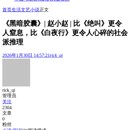
首页
生活文艺
小说
正文
《黑暗胶囊》| 赵小赵 | 比《绝叫》更令
人窒息，比《白夜行》更令人心碎的社会
派推理
2026年1月30日 14:57:21
rick_qi
rick_qi
管理员
关注
2304
文章
0
粉丝