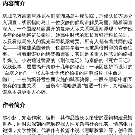
内容简介
塔城亿万富豪唐胜龙在洞庭湖鸟岛神秘失踪，刑侦队长齐远介
入调查，线索指向岛上一位安静的候鸟讲解员马丽。随着调查
深入，一个围绕马丽展开的复杂人际关系网逐渐浮现：守护她
多年的湿地巡逻员秦皓、她高中时代的班长兼银行科长吴迪、
以及看似局外人的观光车司机梁树宽。所有人都有着共同的起
点——塔城韭菜园老街，也都共享着一段被黑暗封印的青春往
事。一桩看似谋财的绑架撕票案，实则是多重人性悲剧的终极
引爆点。小说通过警察的《刑侦笔记》与秦皓的《死亡日记》
双线叙事，层层揭开跨越十几年的秘密：一场因嫉妒而设计的
“白塔之约”、一张以生命为代价拍摄的闪电照片《生命之
吻》、一桩为填补亏空而实施的弑亲骗保、一段在黑暗中相互
依存的扭曲关系……当所有“黑暗胶囊”被逐一打开，真相远比
谋杀本身更令人心碎。
作者简介
赵小赵，知名作家、编剧。其作品擅长以缜密的逻辑构建悬疑
世界，同时以深刻的笔触挖掘人性复杂与社会现实，情感张力
饱满，文学性强。代表作有长篇小说《黑暗胶囊》等，创作风