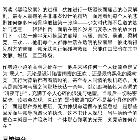
阅读《黑暗胶囊》的过程，犹如进行一场漫长而痛苦的心灵解
剖。最令人震撼的并非罪案设计的精巧，而是看到每个人的悲
剧如何像多米诺骨牌般被第一张牌——少女时代微不足道的嫉
妒与恶意——轻轻推倒，而后在漫长岁月与复杂人性的放大作
用下，引发一连串无可挽回的崩塌。马丽、秦皓、吴迪、梁树
宽、王欢……他们每个人都像生活在透明的胶囊里，彼此看得
见对方的苦痛，却无法真正触碰与救赎，只能任由黑暗在其中
发酵、增压，直至炸裂。
作者赵小赵的高明之处在于，他并未将任何一个人物简单定义
为“恶人”。无论是设计陷害闺蜜的王欢，还是最终黑化的梁树
宽，其行为背后都有着清晰的、甚至令人同情的动机链条。尤
其是秦皓与马丽之间那场长达十余年、以沉默与牺牲为基调的
“暗夜守护”，充满了令人心碎的浪漫与绝望。当最后一切秘密
揭晓，读者会发现，真正的“黑暗胶囊”或许不是某个具体的罪
行，而是那种身处底层、无力挣脱命运摆布的窒息感，是那些
因爱而生却导向毁灭的执念。这本书让人深思：当生活给予的
底色本就是一片暗灰时，个体那点微弱的光亮，究竟该如何存
在？
豆瓣评分