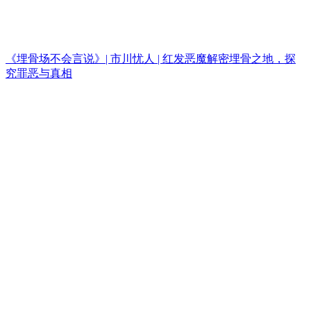
《埋骨场不会言说》| 市川忧人 | 红发恶魔解密埋骨之地，探
究罪恶与真相