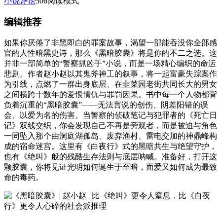
小说
评论
506
阅读模式
编辑推荐
如果你厌倦了非黑即白的罪案故事，渴望一部能吞没你全部感
官的人性暗黑史诗，那么《黑暗胶囊》将是你的不二之选。这
并非一部简单的“警察抓凶手”小说，而是一场精心编织的命运
悲剧。作者赵小赵以其鬼斧神工的叙事，将一起富豪失踪案作
为引线，点燃了一群出身底层、在韭菜园老街共同长大的男女
之间横跨十数年的爱恨情仇与罪罚因果。书中每一个人物都背
负着沉重的“黑暗胶囊”——无法言说的创伤、阴差阳错的误
会、以爱为名的伤害。当警察的侦破笔记与犯罪者的《死亡日
记》双线交织，你会发现自己不再是旁观者，而是被迫与角色
一同坠入那个由洞庭湖孤岛、废弃渔村、雷电交加的神鼎峰构
成的宿命迷宫。这里有《白夜行》式的黑暗共生与绝望守护，
也有《绝叫》般的残酷生存法则与底层呐喊。准备好，打开这
颗胶囊，你将见证光明如何诞生于至暗，而爱又如何成为最致
命的毒药。