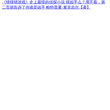
《猜猜猜游戏》史上最怪的侦探小说 猜凶手么？用不着，第
二页就告诉了你谁是凶手 帕特里夏·麦克吉尔【著】