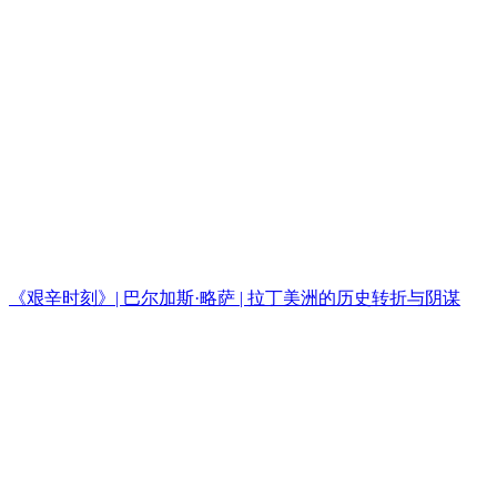
《艰辛时刻》| 巴尔加斯·略萨 | 拉丁美洲的历史转折与阴谋