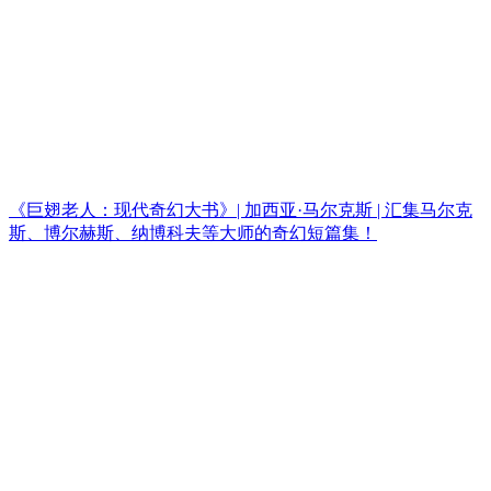
《巨翅老人：现代奇幻大书》| 加西亚·马尔克斯 | 汇集马尔克
斯、博尔赫斯、纳博科夫等大师的奇幻短篇集！