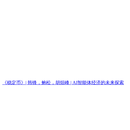
《稳定币》| 韩锋，鲍松，胡烜峰 | AI智能体经济的未来探索