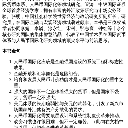
际货币体系、人民币国际化等领域研究。管涛，中银国际证券
全球首席经济学家，拥有丰富的外汇政策研究与市场实务经
验。张明，中国社会科学院世界经济与政治研究所副所长，研
究员，在国际金融与宏观经济领域著述颇丰。本书是三位权威
学者协同李婧、李巍、涂永红、宋科、鄂志寰、钟红等十余个
核心研究团队的集体智慧结晶，代表了中国学术界在国际货币
体系与人民币国际化研究领域的顶尖水平与前沿思考。
本书金句
人民币国际化应该是金融强国建设的系统工程和标志性
成果。
金融开放和汇率僵化是危险组合。
培育和发展人民币计价功能才是人民币国际化的重中之
重。
强大的国家不一定意味着强大的货币，但是国家不强
大，货币一定不强大。
美元体系的长期脆弱性与美元的武器化，引发了新兴市
场国家外汇储备资产分散化的要求。
人民币国际化需要顶层设计和系统性制度变革来推动。
改变习惯也许很困难，但不一定痛苦。（此句在文档中
为引用，但契合全书改革基调）