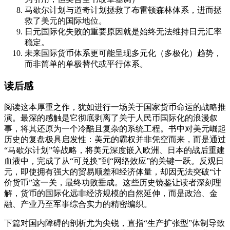
马歇尔计划与道奇计划拯救了布雷顿森林体系，进而拯
救了美元的国际地位。
日元国际化失败的重要原因就是始终无法维持日元汇率
稳定。
未来国际货币体系更可能呈现多元化（多极化）趋势，
而非简单的单极替代或平行体系。
读后感
阅读这本厚重之作，犹如进行一场关于国家货币命运的战略推
演。最深的感触是它彻底剥离了关于人民币国际化的浪漫叙
事，将其还原为一个冷酷且复杂的系统工程。书中对美元崛起
历史的复盘极具启发性：美元的霸权并非凭空而来，而是通过
“马歇尔计划”等战略，将美元深度嵌入欧洲、日本的战后重建
血液中，完成了从“可兑换”到“网络效应”的关键一跃。反观日
元，即使拥有强大的贸易顺差和经济体量，却因无法突破“计
价货币”这一关，最终功败垂成。这些历史镜鉴让读者深刻理
解，货币的国际化远非经济规模的自然延伸，而是政治、金
融、产业乃至军事综合实力的精密编织。
下篇对国内障碍的剖析尤为尖锐，直指“生产扩张型”体制导致