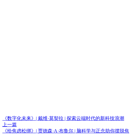
《数字化未来》| 戴维·莫契拉 | 探索云端时代的新科技浪潮
上一篇
《给焦虑松绑》| 贾德森·A·布鲁尔 | 脑科学与正念助你摆脱焦