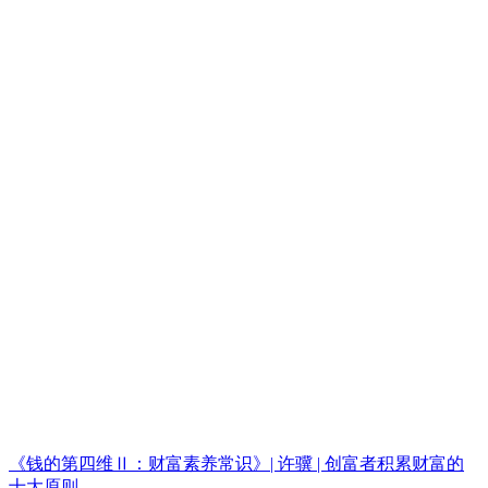
《钱的第四维Ⅱ：财富素养常识》| 许骥 | 创富者积累财富的
十大原则