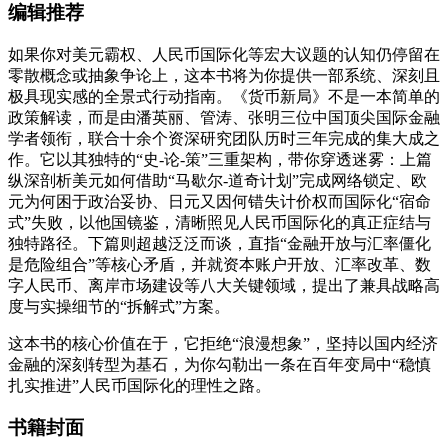
编辑推荐
如果你对美元霸权、人民币国际化等宏大议题的认知仍停留在
零散概念或抽象争论上，这本书将为你提供一部系统、深刻且
极具现实感的全景式行动指南。《货币新局》不是一本简单的
政策解读，而是由潘英丽、管涛、张明三位中国顶尖国际金融
学者领衔，联合十余个资深研究团队历时三年完成的集大成之
作。它以其独特的“史-论-策”三重架构，带你穿透迷雾：上篇
纵深剖析美元如何借助“马歇尔-道奇计划”完成网络锁定、欧
元为何困于政治妥协、日元又因何错失计价权而国际化“宿命
式”失败，以他国镜鉴，清晰照见人民币国际化的真正症结与
独特路径。下篇则超越泛泛而谈，直指“金融开放与汇率僵化
是危险组合”等核心矛盾，并就资本账户开放、汇率改革、数
字人民币、离岸市场建设等八大关键领域，提出了兼具战略高
度与实操细节的“拆解式”方案。
这本书的核心价值在于，它拒绝“浪漫想象”，坚持以国内经济
金融的深刻转型为基石，为你勾勒出一条在百年变局中“稳慎
扎实推进”人民币国际化的理性之路。
书籍封面