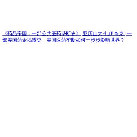
《药品帝国：一部公共医药垄断史》| 亚历山大·扎伊奇克 | 一
部美国药企揭露史，美国医药垄断如何一步步影响世界？