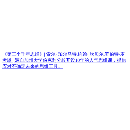
《第三个千年思维》| 索尔· 珀尔马特,约翰· 坎贝尔,罗伯特·麦
考恩 | 源自加州大学伯克利分校开设10年的人气思维课，提供
应对不确定未来的思维工具。