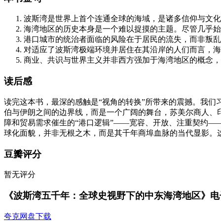
波斯湾是世界上首个连通全球的海域，是诸多信仰与文化
海湾地区的历史本身是一个难以捉摸的主题。尽管几乎始
港口城市的统治者面临的风险在于居民的流失，而非叛乱
对适应了波斯湾极端环境并居住在其沿岸的人们而言，海
商业、共识与世界主义并非西方强加于海湾地区的概念，
读后感
读完这本书，最深的感触是“视角的转换”所带来的震撼。我
伯与伊朗之间的边界线，而是一个广阔的舞台，苏美尔商人、
障和贸易需求催生的“港口逻辑”——宽容、开放、注重契约
球化面貌，并非无根之木，而是其千年商埠血脉的当代显影。
豆瓣评分
暂无评分
《波斯湾五千年：全球史视野下的中东海湾地区》电
夸克网盘下载