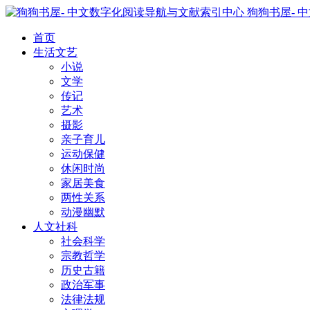
狗狗书屋- 
首页
生活文艺
小说
文学
传记
艺术
摄影
亲子育儿
运动保健
休闲时尚
家居美食
两性关系
动漫幽默
人文社科
社会科学
宗教哲学
历史古籍
政治军事
法律法规