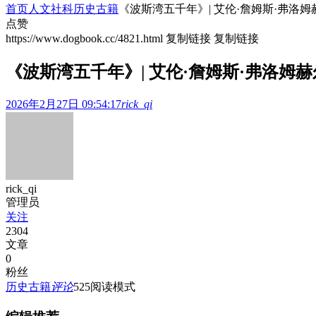
首页
人文社科
历史古籍
《波斯湾五千年》| 艾伦·詹姆斯·弗洛姆
点赞
https://www.dogbook.cc/4821.html
复制链接
复制链接
《波斯湾五千年》| 艾伦·詹姆斯·弗洛姆赫
2026年2月27日 09:54:17
rick_qi
rick_qi
管理员
关注
2304
文章
0
粉丝
历史古籍
评论
525
阅读模式