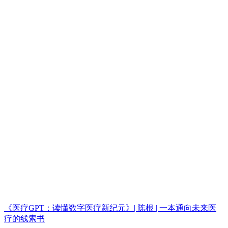
《医疗GPT：读懂数字医疗新纪元》| 陈根 | 一本通向未来医
疗的线索书