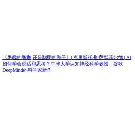
《愚蠢的鹦鹉,还是聪明的鸭子》| 克里斯托弗·萨默菲尔德 | AI
如何学会说话和思考？牛津大学认知神经科学教授，谷歌
DeepMind的科学家新作