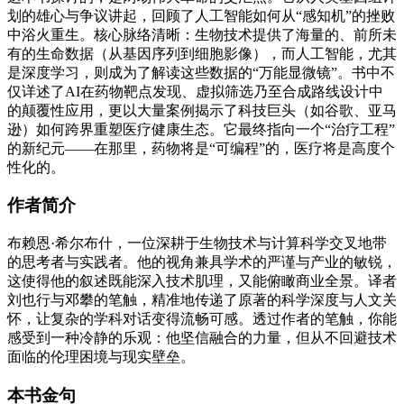
划的雄心与争议讲起，回顾了人工智能如何从“感知机”的挫败
中浴火重生。核心脉络清晰：生物技术提供了海量的、前所未
有的生命数据（从基因序列到细胞影像），而人工智能，尤其
是深度学习，则成为了解读这些数据的“万能显微镜”。书中不
仅详述了AI在药物靶点发现、虚拟筛选乃至合成路线设计中
的颠覆性应用，更以大量案例揭示了科技巨头（如谷歌、亚马
逊）如何跨界重塑医疗健康生态。它最终指向一个“治疗工程”
的新纪元——在那里，药物将是“可编程”的，医疗将是高度个
性化的。
作者简介
布赖恩·希尔布什，一位深耕于生物技术与计算科学交叉地带
的思考者与实践者。他的视角兼具学术的严谨与产业的敏锐，
这使得他的叙述既能深入技术肌理，又能俯瞰商业全景。译者
刘也行与邓攀的笔触，精准地传递了原著的科学深度与人文关
怀，让复杂的学科对话变得流畅可感。透过作者的笔触，你能
感受到一种冷静的乐观：他坚信融合的力量，但从不回避技术
面临的伦理困境与现实壁垒。
本书金句