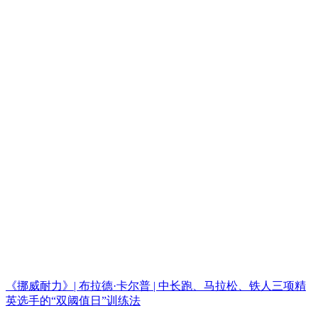
《挪威耐力》| 布拉德·卡尔普 | 中长跑、马拉松、铁人三项精
英选手的“双阈值日”训练法