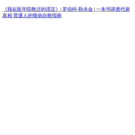
《我在医学院教过的谎言》| 罗伯特·勒夫金 | 一本书讲透代谢
真相 普通人的慢病自救指南