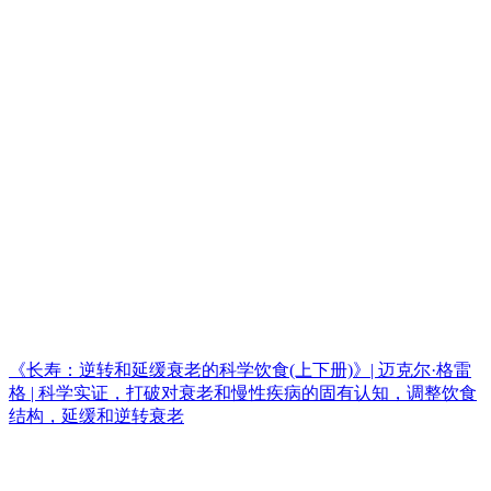
《长寿：逆转和延缓衰老的科学饮食(上下册)》| 迈克尔·格雷
格 | 科学实证，打破对衰老和慢性疾病的固有认知，调整饮食
结构，延缓和逆转衰老