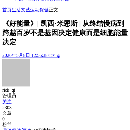
首页
生活文艺
运动保健
正文
《好能量》| 凯西·米恩斯 | 从终结慢病到
跨越百岁不是基因决定健康而是细胞能量
决定
2026年5月8日 12:56:38
rick_qi
rick_qi
管理员
关注
2308
文章
0
粉丝