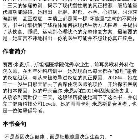
十三天的惨痛教训，揭示了现代慢性病的真正根源：细胞能量
代谢功能障碍。她指出，肥胖、抑郁、不孕、心脏病、阿尔茨
海默病，甚至癌症，本质上都是同一棵“坏能量”之树的不同分
支。书中详细拆解了线粒体如何被现代生活方式摧毁，并提供
了从饮食、睡眠、运动到心理状态的完整修复方案。最颠覆的
是，她直言不讳地指出：你的医生可能并不想让你真正痊愈。
作者简介
凯西·米恩斯，斯坦福医学院优秀毕业生，前耳鼻喉科外科住
院医师。在五年外科培训中，她发现自己每天都在“修理”患者
的炎症组织，却从未被教导过炎症的真正原因。2018年，她在
三十一岁生日那天辞去了首席住院医师的职位，开始探索疾病
的根本原因。她的母亲盖尔·米恩斯在2021年因胰腺癌去世，
从确诊到离世仅十三天。这段经历促使她写下了这本书，并创
立了健康科技公司Levels。她的哥哥卡利·米恩斯是合著者，也
是一位健康倡导者。
本书金句
“不是基因决定健康，而是细胞能量决定生命力。”