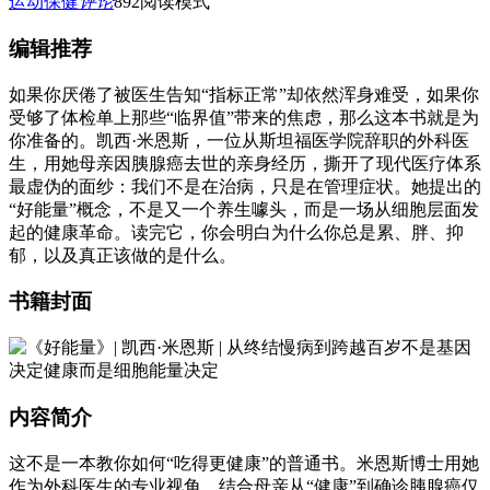
运动保健
评论
892
阅读模式
编辑推荐
如果你厌倦了被医生告知“指标正常”却依然浑身难受，如果你
受够了体检单上那些“临界值”带来的焦虑，那么这本书就是为
你准备的。凯西·米恩斯，一位从斯坦福医学院辞职的外科医
生，用她母亲因胰腺癌去世的亲身经历，撕开了现代医疗体系
最虚伪的面纱：我们不是在治病，只是在管理症状。她提出的
“好能量”概念，不是又一个养生噱头，而是一场从细胞层面发
起的健康革命。读完它，你会明白为什么你总是累、胖、抑
郁，以及真正该做的是什么。
书籍封面
内容简介
这不是一本教你如何“吃得更健康”的普通书。米恩斯博士用她
作为外科医生的专业视角，结合母亲从“健康”到确诊胰腺癌仅