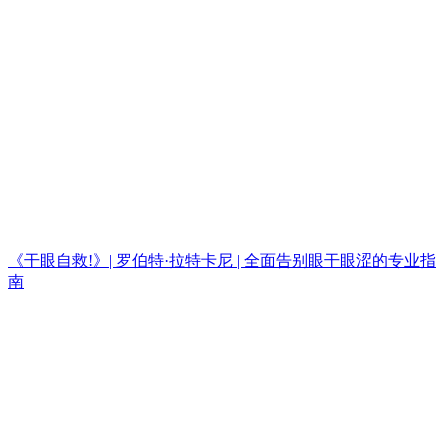
《干眼自救!》| 罗伯特·拉特卡尼 | 全面告别眼干眼涩的专业指
南