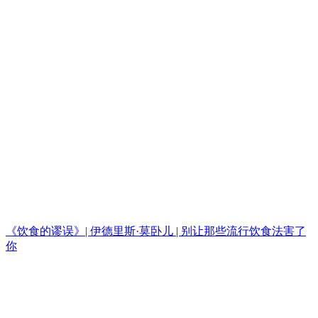
《饮食的谬误》| 伊德里斯·莫卧儿 | 别让那些流行饮食法害了
你