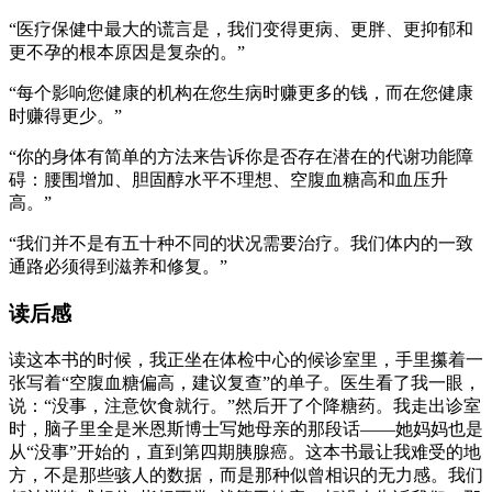
“医疗保健中最大的谎言是，我们变得更病、更胖、更抑郁和
更不孕的根本原因是复杂的。”
“每个影响您健康的机构在您生病时赚更多的钱，而在您健康
时赚得更少。”
“你的身体有简单的方法来告诉你是否存在潜在的代谢功能障
碍：腰围增加、胆固醇水平不理想、空腹血糖高和血压升
高。”
“我们并不是有五十种不同的状况需要治疗。我们体内的一致
通路必须得到滋养和修复。”
读后感
读这本书的时候，我正坐在体检中心的候诊室里，手里攥着一
张写着“空腹血糖偏高，建议复查”的单子。医生看了我一眼，
说：“没事，注意饮食就行。”然后开了个降糖药。我走出诊室
时，脑子里全是米恩斯博士写她母亲的那段话——她妈妈也是
从“没事”开始的，直到第四期胰腺癌。这本书最让我难受的地
方，不是那些骇人的数据，而是那种似曾相识的无力感。我们