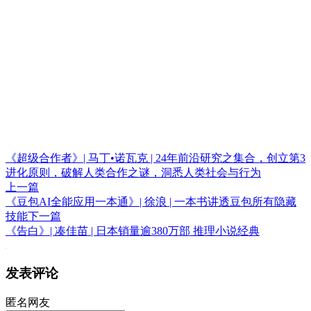
《超级合作者》| 马丁•诺瓦克 | 24年前沿研究之集合，创立第3
进化原则，破解人类合作之谜，洞悉人类社会与行为
上一篇
《豆包AI全能应用一本通》| 徐浪 | 一本书讲透豆包所有隐藏
技能
下一篇
《告白》| 凑佳苗 | 日本销量逾380万部 推理小说经典
发表评论
匿名网友