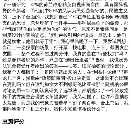
了一项研究：87%的荷兰政府精英自视崇尚自由、具有国际视
野的革新者，而他们中89%的又认为民众是保守的、民族主义
的、上不了台面的。我想到自己平时在单位里被各种问卷调查
支配的恐惧，忽然理解了一件事——那种居高临下的傲慢，那
些“我们替你做决定是为你好”的语气，原来不是素质问题，是
制度设计内置的姿态。读到卢梭引用的“议员一旦选出，他们
就是奴隶，他们就等于零”，我心里咯噔了一下。我尝试回想
自己上一次投票的场景：打开票、找电脑、点三下、截图发朋
友圈——整个过程不超过两分钟。我真的是在“行使权力”吗？
还是像作者说的那样，只是在“选出压迫者”？当然，我也没办
法完全接受作者给出的答案——抽签。读完抽签的理论部分，
我整个人都懵了：一群随机选出来的人，在“利益讨论组”里辩
论几个月，然后由“政策陪审团”投出决定票，这难道不会比现
在更乱吗？但在读到加拿大不列颠哥伦比亚省那个随机的公民
讨论会用一年时间认真研究了选举法，然后提出了一个比政党
操手的方案更合理的改革提案时，我又动摇了。也许不是抽签
太荒唐，而是我的想象力被选举宰割了两百年。合上书后，我
郁闷地看了手机三分钟。我也不知道该相信什么了。
豆瓣评分