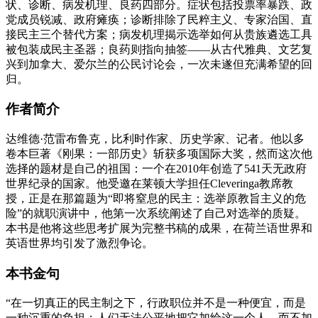
状、诊断、病发机理、良药四部分。症状包括投票率暴跌、政
党成员锐减、政府瘫痪；诊断排除了民粹主义、专家治国、直
接民主三个替代方案；病发机理揭示选举如何从贵族遴选工具
被包装成民主圣器；良药则指向抽签——从古代雅典、文艺复
兴到加拿大、爱尔兰的公民讨论会，一次未遂但充满希望的回
归。
作者简介
达维德·范雷布鲁克，比利时作家、历史学家、记者。他以多
卷本巨著《刚果：一部历史》斩获多项国际大奖，然而这次他
选择的题材是自己的祖国：一个在2010年创造了541天无政府
世界纪录的国家。他受邀在莱顿大学担任Cleveringa教席教
授，正是在那篇题为“即将窒息的民主：选举原教旨主义的危
险”的就职演讲中，他第一次系统阐述了自己对选举的质疑。
本书是他将这些思考扩展为完整书稿的成果，在荷兰语世界和
英语世界均引发了激烈争论。
本书金句
“在一切真正的民主制之下，行政职位并不是一种便宜，而是
一种沉重的负担；人们无法公平地把它加给这一个人，而不加