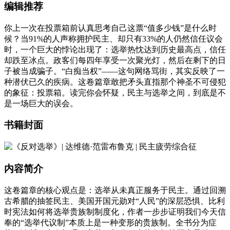
编辑推荐
你上一次在投票箱前认真思考自己这票“值多少钱”是什么时
候？当91%的人声称拥护民主、却只有33%的人仍然信任议会
时，一个巨大的悖论出现了：选举热忱达到历史最高点，信任
却跌至冰点。政客们每四年享受一次聚光灯，然后在剩下的日
子被当成骗子。“白痴当权”——这句网络骂街，其实反映了一
种潜伏已久的疾病。这卷篇章敢把矛头直指那个神圣不可侵犯
的象征：投票箱。读完你会怀疑，民主与选举之间，到底是不
是一场巨大的误会。
书籍封面
内容简介
这卷篇章的核心观点是：选举从未真正服务于民主。通过回溯
古希腊的抽签民主、美国开国元勋对“人民”的深层恐惧、比利
时宪法如何将选举贵族制制度化，作者一步步证明我们今天信
奉的“选举代议制”本质上是一种变形的贵族制。全书分为症