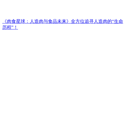
《肉食星球：人造肉与食品未来》全方位追寻人造肉的“生命
历程”！