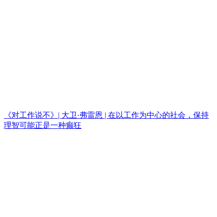
《对工作说不》| 大卫·弗雷恩 | 在以工作为中心的社会，保持
理智可能正是一种癫狂