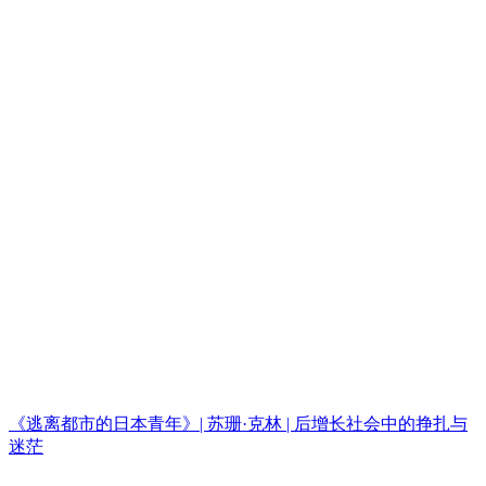
《逃离都市的日本青年》| 苏珊·克林 | 后增长社会中的挣扎与
迷茫