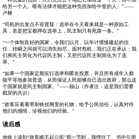
给另一个人。唯有法律才能把这种负担加给中签的人。”——
卢梭
“司机的出发点不容置疑：选举在今天看来就是一种原始工
具，若是把宝都押在选举上，民主制只有死路一条。”
“一个体制良好的国家，令我们以月、以年计缓慢建起的信
任，转瞬之间就可以消失殆尽。面对危机，我们正在承认：我
们将民主简化为代议民主制，又把代议民主制简化为了选
举。”
“如果一个国家定期实行选举和匿名投票，并且所有成年人都
能平等地参加普选，从而保证人民能够自己选出政府，那么这
个国家就是民主制国家。”——福山（作者注：这是我们需要
戳穿的共识）
“政客应看看带刺铁丝网里的礼物，给予公民信任，认真对待
他们的感情，珍视他们的经验。”
读后感
地铁上读到“政客瞧不起公民”那一节时，我愣住了。书中引用