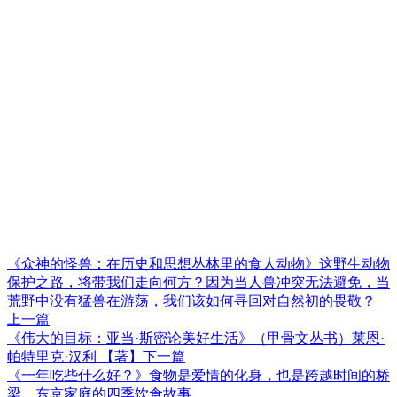
《众神的怪兽：在历史和思想丛林里的食人动物》这野生动物
保护之路，将带我们走向何方？因为当人兽冲突无法避免，当
荒野中没有猛兽在游荡，我们该如何寻回对自然初的畏敬？
上一篇
《伟大的目标：亚当·斯密论美好生活》（甲骨文丛书）莱恩·
帕特里克·汉利 【著】
下一篇
《一年吃些什么好？》食物是爱情的化身，也是跨越时间的桥
梁，东京家庭的四季饮食故事。