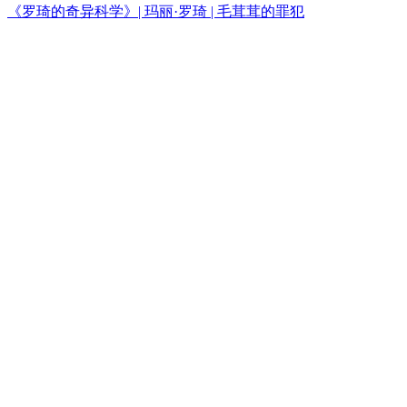
《罗琦的奇异科学》| 玛丽·罗琦 | 毛茸茸的罪犯