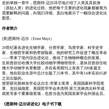
史的单独一章中，恩斯特·迈尔详尽地介绍了人类及其前身
（原始人类）的进化过程。他把每个主要的进化现象都被视为
需要解释的问题，向我们详细、直白地展示了一幅综合进化论
图景。
作者简介
[美]恩斯特·迈尔（Ernst Mayr）
20世纪著名进化生物学家、分类学家、鸟类学家、科学史学
家、生物哲学家和热带探险家。他的研究工作促进了概念革命
——带来了现代综合进化论，推动了生物物种概念的发展。
生前曾担任哈佛大学比较动物学博物馆馆长，退休后曾担任哈
佛大学动物学名誉教授，并在各类期刊上发表了200多篇文
章。他在职业生涯中总计出版了25本书，其中有14本实在65岁
之后出版的。
曾荣获伦敦林奈学会达尔文-华莱士奖章，美国国家科学院奖
章、克拉福德奖、美国哲学学会本杰明·富兰克林杰出科学成
就奖等多个重量级奖项，也曾当选为英国皇家学会外国会员。
《恩斯特·迈尔讲进化》电子书下载