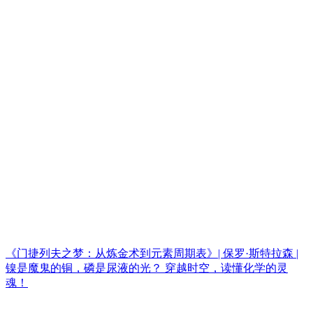
《门捷列夫之梦：从炼金术到元素周期表》| 保罗·斯特拉森 |
镍是魔鬼的铜，磷是尿液的光？ 穿越时空，读懂化学的灵
魂！