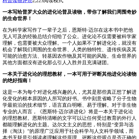
科普读物
评论
2,223
阅读模式
一本写给普罗大众的进化论普及读物，带你了解我们周围奇妙
的生命世界！
在为科学家写作了一辈子之后，恩斯特·迈尔在这本书中把他
无人可及的经验总结介绍给了公众。进化论不仅需要被科学家
理解，也需要被大众理解。一个人如果不了解进化论，就没有
机会了解我们周围的生命世界、人类的独特性、遗传疾病及其
可能的治愈方法、转基因农作物及其可能的风险。生命世界的
其他方面都没有进化那么引人入胜并且充满谜团。
一本关于进化论的理想教材，一本可用于评断其他进化论读物
的绝好指南！
这是一本为每个对进化感兴趣的人，尤其是那些真正想了解进
化变化的根本原因的人所写的好书。书中刻意省略了分子生物
学最前沿的技术细节，语言直白明晰、易于理解。对于非生物
专业的人而言，《恩斯特·迈尔讲进化》将是一本关于进化论
的理想教材。恩斯特清晰的文字可以让任何受过教育的外行人
都能理解进化的主题。达尔文主义的思想，特别是“变异与选
择（淘汰）”的原理广泛应用于社会科学与人文科学领域，而
本书无疑是引领读者理解这些原理、评断这些观点是否正确的