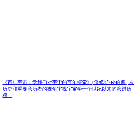
《百年宇宙：学我们对宇宙的百年探索》| 詹姆斯·皮伯斯 | 从
历史和重要亲历者的视角审视宇宙学一个世纪以来的演进历
程！