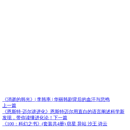
《消逝的韩光》| 李韩率 | 华丽韩剧背后的血汗与悲鸣
上一篇
《恩斯特·迈尔讲进化》恩斯特迈尔用直白的语言阐述科学新
发现，带你读懂进化论！
下一篇
《100：科幻之书》(套装共4册) 窃星 异站 沙王 诗云