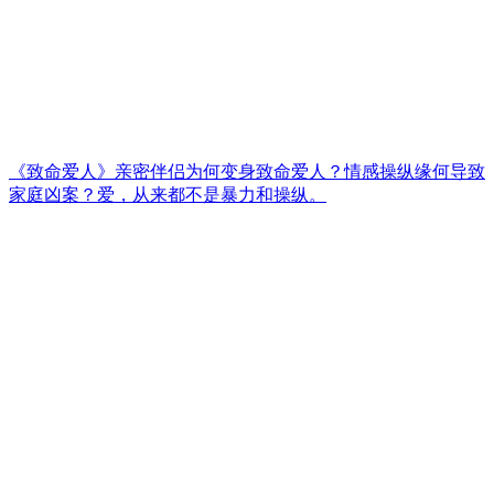
《致命爱人》亲密伴侣为何变身致命爱人？情感操纵缘何导致
家庭凶案？爱，从来都不是暴力和操纵。