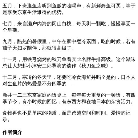
五月，下班逛鱼店听到鱼贩的吆喝声，有新鲜鲣鱼可买，等于
是享受东京生活难得的优势。
七月，来自濑户内海的冈山白桃，每天剥一颗吃，慢慢享受一
个星期。
九月，酷热的暑假里，中午在家中煮冷素面，吃的时候，若有
茄子天妇罗陪伴，那就很高级了。
十一月，用铁弓烧烤的秋刀鱼着实比名牌牛排高级。这个滋味
总让人想起小津安二郎导演的遗作《秋刀鱼之味》。
十二月，寒冷的冬天里，还要吃冷食海鲜丼吗？是的，日本人
对生鱼片的热爱是不分四季的……
新井一二三东京家庭的饭桌上，每年每天重复的一顿饭，有四
季节令，有小时候的回忆，有东西方和在地日本的杂食活力。
食物再也不是单纯的物质，而是跨越空间和时间、爱情的记
录。
作者简介