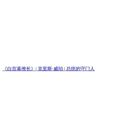
《白宫幕僚长》| 克里斯·威珀 | 总统的守门人