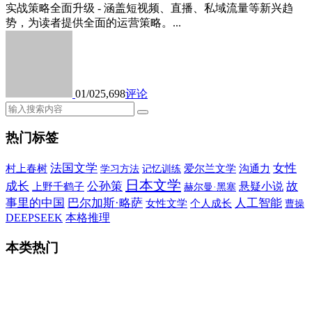
实战策略全面升级 - 涵盖短视频、直播、私域流量等新兴趋
势，为读者提供全面的运营策略。...
01/02
5,698
评论
热门标签
法国文学
女性
村上春树
爱尔兰文学
沟通力
学习方法
记忆训练
日本文学
成长
公孙策
故
悬疑小说
上野千鹤子
赫尔曼·黑塞
事里的中国
巴尔加斯·略萨
人工智能
女性文学
个人成长
曹操
DEEPSEEK
本格推理
本类热门