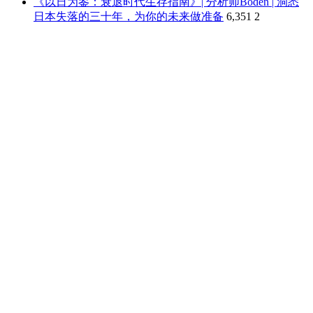
《以日为鉴：衰退时代生存指南》| 分析师Boden | 洞悉
日本失落的三十年，为你的未来做准备
6,351
2