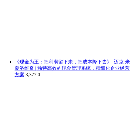
《现金为王：把利润留下来，把成本降下去》| 迈克·米
夏洛维奇 | 独特高效的现金管理系统，精细化企业经营
方案
3,377
0