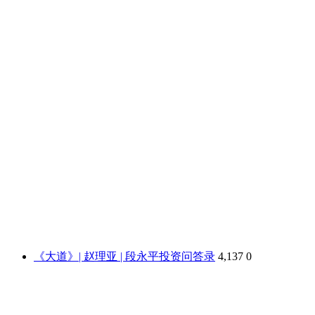
《大道》| 赵理亚 | 段永平投资问答录
4,137
0