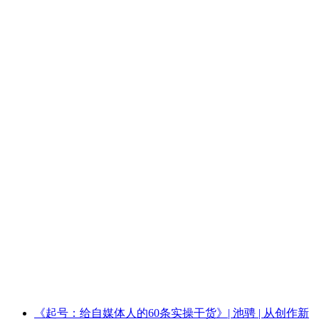
《起号：给自媒体人的60条实操干货》| 池骋 | 从创作新