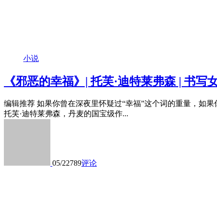
小说
《邪恶的幸福》| 托芙·迪特莱弗森 | 
编辑推荐 如果你曾在深夜里怀疑过“幸福”这个词的重量，如
托芙·迪特莱弗森，丹麦的国宝级作...
05/22
789
评论