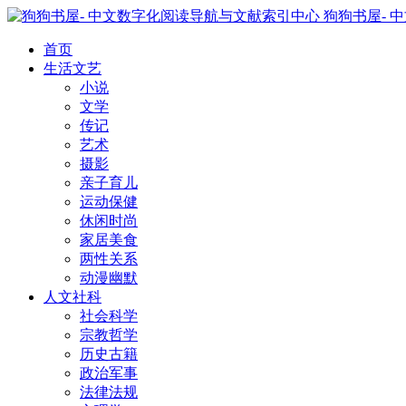
狗狗书屋- 
首页
生活文艺
小说
文学
传记
艺术
摄影
亲子育儿
运动保健
休闲时尚
家居美食
两性关系
动漫幽默
人文社科
社会科学
宗教哲学
历史古籍
政治军事
法律法规