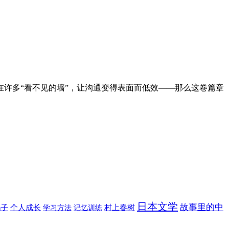
在许多“看不见的墙”，让沟通变得表面而低效——那么这卷篇章
日本文学
故事里的中
鹤子
个人成长
村上春树
学习方法
记忆训练