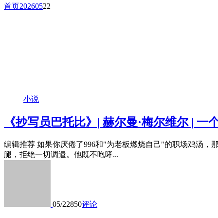
首页
2026
05
22
小说
《抄写员巴托比》| 赫尔曼·梅尔维尔 | 
编辑推荐 如果你厌倦了996和"为老板燃烧自己"的职场鸡
腿，拒绝一切调遣。他既不咆哮...
05/22
850
评论