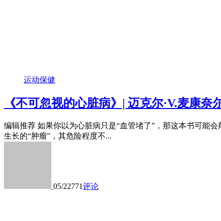
运动保健
《不可忽视的心脏病》| 迈克尔·V.麦康奈
编辑推荐 如果你以为心脏病只是“血管堵了”，那这本书可能
生长的“肿瘤”，其危险程度不...
05/22
771
评论