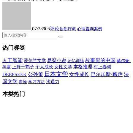
07/28
905
评论
创伤疗愈
心理咨询案例
热门标签
人工智能
故事里的中国
悬疑小说
爱尔兰文学
记忆训练
赫尔曼·
本格推理
上野千鹤子
个人成长
女性文学
村上春树
黑塞
日本文学
公孙策
女性成长
巴尔加斯·略萨
法
DEEPSEEK
国文学
沟通力
曹操
学习方法
本类热门