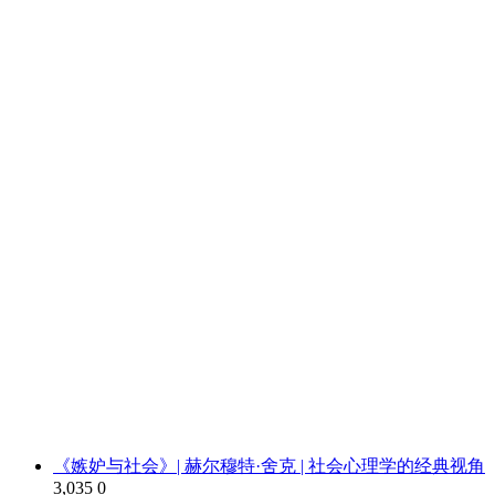
《嫉妒与社会》| 赫尔穆特·舍克 | 社会心理学的经典视角
3,035
0