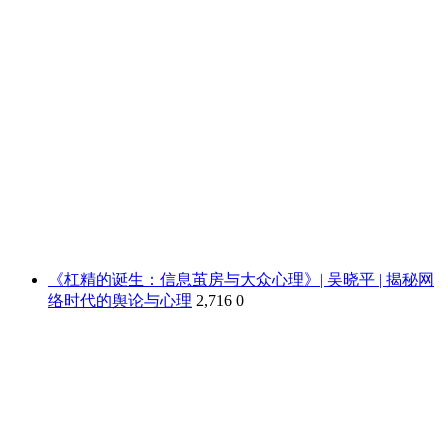
《杠精的诞生：信息茧房与大众心理》| 吴晓平 | 揭秘网
络时代的舆论与心理
2,716
0