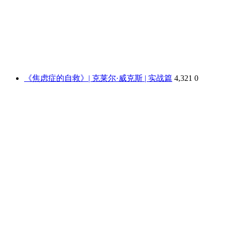
《焦虑症的自救》| 克莱尔·威克斯 | 实战篇
4,321
0