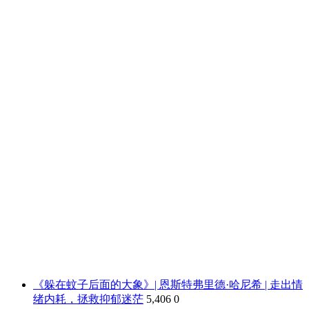
《躲在蚊子后面的大象》| 恩斯特弗里德·哈尼希 | 走出情
绪内耗，拯救抑郁迷茫
5,406
0