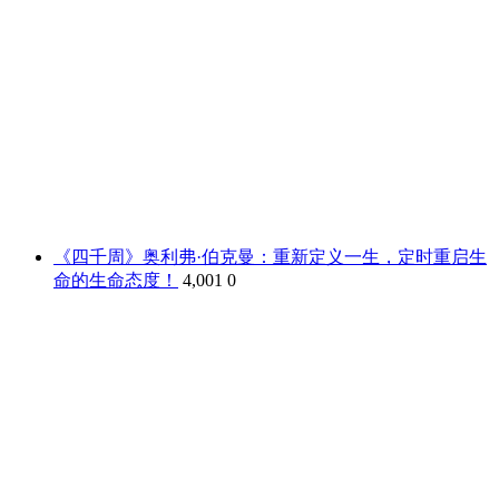
《四千周》奥利弗·伯克曼：重新定义一生，定时重启生
命的生命态度！
4,001
0