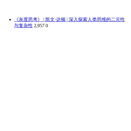
《灰度思考》 | 凯文·达顿 | 深入探索人类思维的二元性
与复杂性
2,957
0