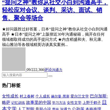
“提问之神”教你从社交小白到沟通高手，
轻松应对会议、谈判、采访、面试、销
售、聚会等场合
★好问题胜过好答案，日本“提问之神”教你从社交小白到沟通
高手 ★日本“提问之神”上阪彻近30年沟通秘籍，揭开在任何
领域都取得成功的高手提问方式 ★内含稻盛和夫、秋元康、
福山雅治等各领域精英访谈真实案例...
09/22
2,366
评论
沟通力
热门标签
女性成长
巴尔加斯·
村上春树
个人成长
爱尔兰文学
赫尔曼·黑塞
日
略萨
故事里的中国
女性文学
上野千鹤子
记忆训练
学习方法
本文学
人工智能
公孙策
悬疑小说
本格推理
沟通力
曹操