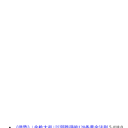
《借势》| 金枪大叔 | 以弱胜强的128条黄金法则
5,418
0