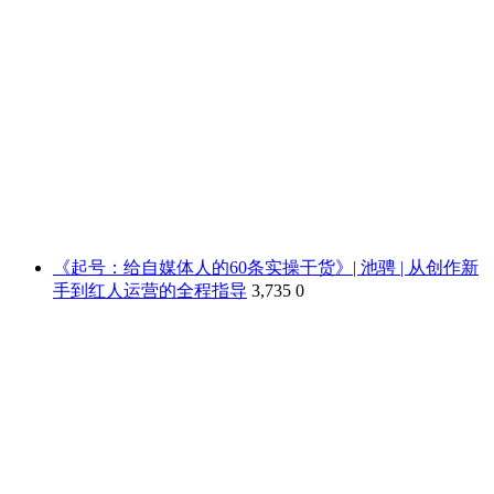
《起号：给自媒体人的60条实操干货》| 池骋 | 从创作新
手到红人运营的全程指导
3,735
0