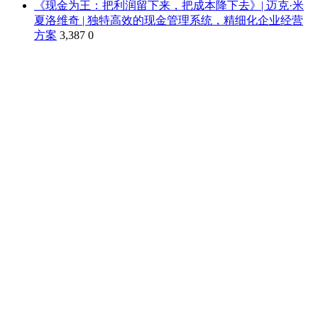
《现金为王：把利润留下来，把成本降下去》| 迈克·米
夏洛维奇 | 独特高效的现金管理系统，精细化企业经营
方案
3,387
0