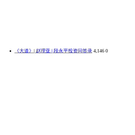
《大道》| 赵理亚 | 段永平投资问答录
4,146
0