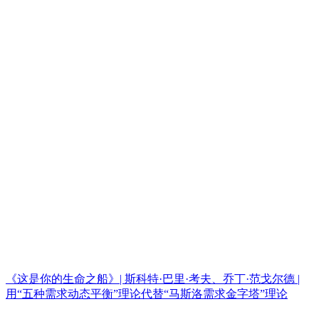
《这是你的生命之船》| 斯科特·巴里·考夫、乔丁·范戈尔德 |
用“五种需求动态平衡”理论代替“马斯洛需求金字塔”理论