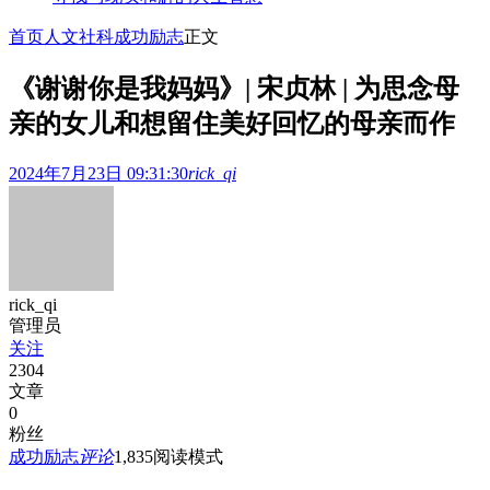
首页
人文社科
成功励志
正文
《谢谢你是我妈妈》| 宋贞林 | 为思念母
亲的女儿和想留住美好回忆的母亲而作
2024年7月23日 09:31:30
rick_qi
rick_qi
管理员
关注
2304
文章
0
粉丝
成功励志
评论
1,835
阅读模式