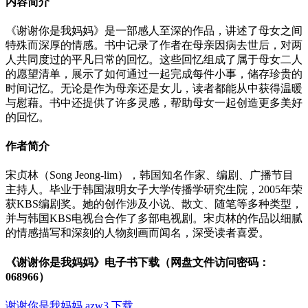
内容简介
《谢谢你是我妈妈》是一部感人至深的作品，讲述了母女之间
特殊而深厚的情感。书中记录了作者在母亲因病去世后，对两
人共同度过的平凡日常的回忆。这些回忆组成了属于母女二人
的愿望清单，展示了如何通过一起完成每件小事，储存珍贵的
时间记忆。无论是作为母亲还是女儿，读者都能从中获得温暖
与慰藉。书中还提供了许多灵感，帮助母女一起创造更多美好
的回忆。
作者简介
宋贞林（Song Jeong-lim），韩国知名作家、编剧、广播节目
主持人。毕业于韩国淑明女子大学传播学研究生院，2005年荣
获KBS编剧奖。她的创作涉及小说、散文、随笔等多种类型，
并与韩国KBS电视台合作了多部电视剧。宋贞林的作品以细腻
的情感描写和深刻的人物刻画而闻名，深受读者喜爱。
《谢谢你是我妈妈》电子书下载（网盘文件访问密码：
068966）
谢谢你是我妈妈.azw3 下载