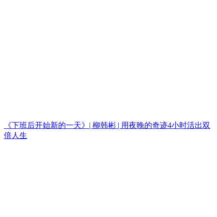
《下班后开始新的一天》| 柳韩彬 | 用夜晚的奇迹4小时活出双
倍人生