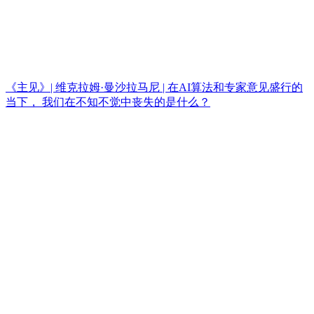
《主见》| 维克拉姆·曼沙拉马尼 | 在AI算法和专家意见盛行的
当下， 我们在不知不觉中丧失的是什么？