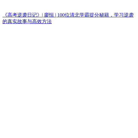
《高考逆袭日记》| 廖恒 | 100位清北学霸提分秘籍，学习逆袭
的真实故事与高效方法