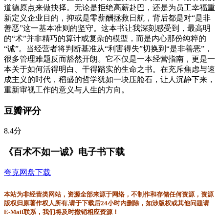
道德原点来做抉择。无论是拒绝高薪赴巴，还是为员工幸福重
新定义企业目的，抑或是零薪酬拯救日航，背后都是对“是非
善恶”这一基本准则的坚守。这本书让我深刻感受到，最高明
的“术”并非精巧的算计或复杂的模型，而是内心那份纯粹的
“诚”。当经营者将判断基准从“利害得失”切换到“是非善恶”，
很多管理难题反而豁然开朗。它不仅是一本经营指南，更是一
本关于如何活得明白、干得踏实的生命之书。在充斥焦虑与速
成主义的时代，稻盛的哲学犹如一块压舱石，让人沉静下来，
重新审视工作的意义与人生的方向。
豆瓣评分
8.4分
《百术不如一诚》电子书下载
夸克网盘下载
本站为非经营类网站，资源全部来源于网络，不制作和存储任何资源，资源
版权归原著作权人所有,请于下载后24小时内删除，如涉版权或其他问题请
E-Mail联系，我们将及时撤销相应资源！