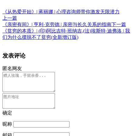
《从热爱开始》| 蒋丽娜 | 心理咨询师带你激发无限潜力
上一篇
《亲密有间》| 亨利·克劳德 | 亲密与长久关系的指南
下一篇
《贫穷的本质》| (印)阿比吉特·班纳吉,(法)埃斯特·迪弗洛 | 我
们为什么摆脱不了贫穷(全新增订版)
发表评论
匿名网友
确定
昵称
邮箱