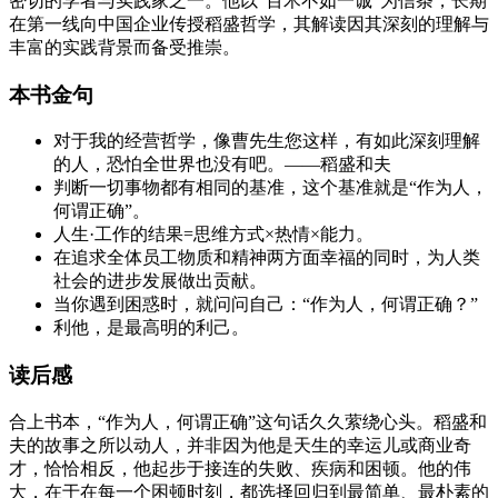
密切的学者与实践家之一。他以“百术不如一诚”为信条，长期
在第一线向中国企业传授稻盛哲学，其解读因其深刻的理解与
丰富的实践背景而备受推崇。
本书金句
对于我的经营哲学，像曹先生您这样，有如此深刻理解
的人，恐怕全世界也没有吧。——稻盛和夫
判断一切事物都有相同的基准，这个基准就是“作为人，
何谓正确”。
人生·工作的结果=思维方式×热情×能力。
在追求全体员工物质和精神两方面幸福的同时，为人类
社会的进步发展做出贡献。
当你遇到困惑时，就问问自己：“作为人，何谓正确？”
利他，是最高明的利己。
读后感
合上书本，“作为人，何谓正确”这句话久久萦绕心头。稻盛和
夫的故事之所以动人，并非因为他是天生的幸运儿或商业奇
才，恰恰相反，他起步于接连的失败、疾病和困顿。他的伟
大，在于在每一个困顿时刻，都选择回归到最简单、最朴素的