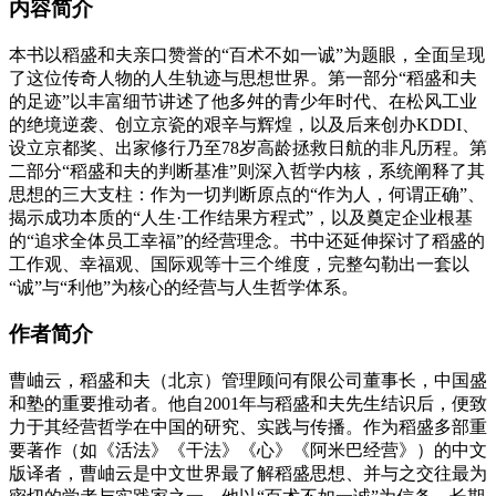
内容简介
本书以稻盛和夫亲口赞誉的“百术不如一诚”为题眼，全面呈现
了这位传奇人物的人生轨迹与思想世界。第一部分“稻盛和夫
的足迹”以丰富细节讲述了他多舛的青少年时代、在松风工业
的绝境逆袭、创立京瓷的艰辛与辉煌，以及后来创办KDDI、
设立京都奖、出家修行乃至78岁高龄拯救日航的非凡历程。第
二部分“稻盛和夫的判断基准”则深入哲学内核，系统阐释了其
思想的三大支柱：作为一切判断原点的“作为人，何谓正确”、
揭示成功本质的“人生·工作结果方程式”，以及奠定企业根基
的“追求全体员工幸福”的经营理念。书中还延伸探讨了稻盛的
工作观、幸福观、国际观等十三个维度，完整勾勒出一套以
“诚”与“利他”为核心的经营与人生哲学体系。
作者简介
曹岫云，稻盛和夫（北京）管理顾问有限公司董事长，中国盛
和塾的重要推动者。他自2001年与稻盛和夫先生结识后，便致
力于其经营哲学在中国的研究、实践与传播。作为稻盛多部重
要著作（如《活法》《干法》《心》《阿米巴经营》）的中文
版译者，曹岫云是中文世界最了解稻盛思想、并与之交往最为