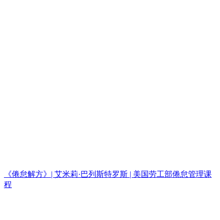
《倦怠解方》| 艾米莉·巴列斯特罗斯 | 美国劳工部倦怠管理课
程