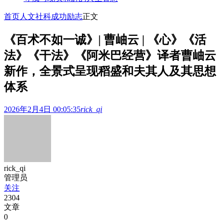
首页
人文社科
成功励志
正文
《百术不如一诚》| 曹岫云 | 《心》《活
法》《干法》《阿米巴经营》译者曹岫云
新作，全景式呈现稻盛和夫其人及其思想
体系
2026年2月4日 00:05:35
rick_qi
rick_qi
管理员
关注
2304
文章
0