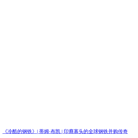
《冷酷的钢铁》| 蒂姆·布凯 | 印裔寡头的全球钢铁并购传奇