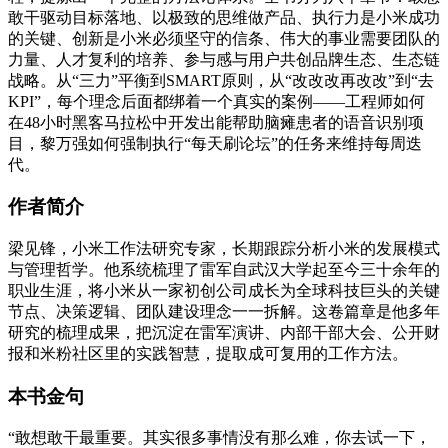
敢干驱动目标落地、以极致的思维做产品、执行力是小米成功
的关键、创新是小米必须坚守的信条、伟大的事业需要团队的
力量、人才复利的培养、参与感与用户共创品牌生态、生态链
战略。从“三力”平衡到SMART原则，从“改改改再改改”到“去
KPI”，每个理念后面都绑着一个真实的案例——工程师如何
在48小时黑客马拉松中开发出能帮助脑瘫患者的语音识别项
目，黎万强如何强制执行“每天刷论坛”的任务来维持每周迭
代。
作者简介
梁见锋，小米工作法研究专家，长期跟踪分析小米的发展模式
与管理哲学。他系统梳理了雷军自武汉大学起至今三十余年的
职业生涯，将小米从一家初创公司成长为全球科技巨头的关键
节点、决策逻辑、团队建设理念一一拆解。这卷篇章是他多年
研究的梳理成果，把沉淀在雷军演讲、内部干部大会、公开财
报和米粉社区里的实践智慧，提取成可复用的工作方法。
本书金句
“敢想敢干最重要。其实很多事情没有那么难，你去试一下，