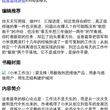
经营管理
评论
450
阅读模式
编辑推荐
你天天写周报、做PPT、汇报进度，却总觉得在瞎忙，真正值
得做的事一件也没推进。问题出在哪儿？你可能既没有“敢想
敢干”的冲动，也没有“看五年想三年做好一两年”的节奏感。
你盯着眼前的任务，却忘了抬头看看方向。这卷篇章把雷军和
小米摸爬滚打十几年的经验拆成了一套可复制的工作法：从如
何定一个高得离谱但又能实现的目标，到怎么在每天的工作中
把“极致”两个字落地。它不是成功学，是操作手册。
书籍封面
内容简介
这卷篇章的核心论点是：工作法不是天生的，而是从一次次失
败和迭代中长出来的。作者梳理了小米从创立到造车的发展历
程，提炼出一个完整的方法论体系。全书分为八个章节：敢想