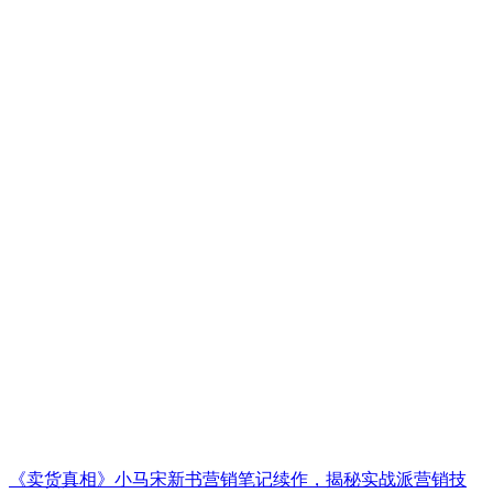
《卖货真相》小马宋新书营销笔记续作，揭秘实战派营销技