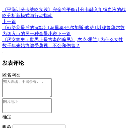
《平衡计分卡战略实践》完全将平衡计分卡融入组织血液的战
略分析新模式与行动指南
上一篇
《献给您最后的沉默》| 马里奥·巴尔加斯·略萨 | 以秘鲁华尔兹
为切入点的另一种全景小说
下一篇
《厌女简史：世界上最古老的偏见》| 杰克·霍兰 | 为什么女性
数千年来始终遭受蔑视、不公和伤害？
发表评论
匿名网友
确定
昵称