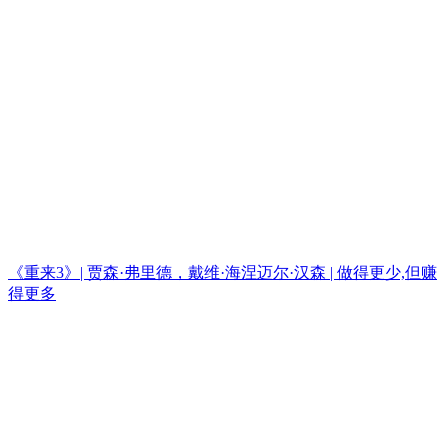
《重来3》| 贾森·弗里德，戴维·海涅迈尔·汉森 | 做得更少,但赚
得更多