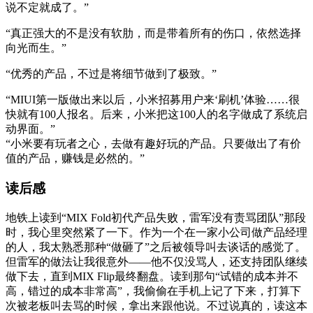
说不定就成了。”
“真正强大的不是没有软肋，而是带着所有的伤口，依然选择
向光而生。”
“优秀的产品，不过是将细节做到了极致。”
“MIUI第一版做出来以后，小米招募用户来‘刷机’体验……很
快就有100人报名。后来，小米把这100人的名字做成了系统启
动界面。”
“小米要有玩者之心，去做有趣好玩的产品。只要做出了有价
值的产品，赚钱是必然的。”
读后感
地铁上读到“MIX Fold初代产品失败，雷军没有责骂团队”那段
时，我心里突然紧了一下。作为一个在一家小公司做产品经理
的人，我太熟悉那种“做砸了”之后被领导叫去谈话的感觉了。
但雷军的做法让我很意外——他不仅没骂人，还支持团队继续
做下去，直到MIX Flip最终翻盘。读到那句“试错的成本并不
高，错过的成本非常高”，我偷偷在手机上记了下来，打算下
次被老板叫去骂的时候，拿出来跟他说。不过说真的，读这本