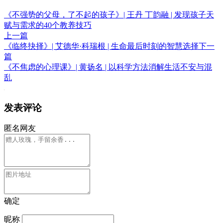
《不强势的父母，了不起的孩子》| 王丹 丁韵融 | 发现孩子天
赋与需求的40个教养技巧
上一篇
《临终抉择》| 艾德华·科瑞根 | 生命最后时刻的智慧选择
下一
篇
《不焦虑的心理课》| 黄扬名 | 以科学方法消解生活不安与混
乱
发表评论
匿名网友
确定
昵称