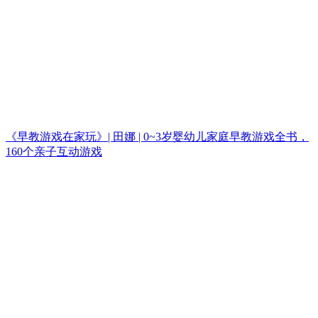
《早教游戏在家玩》| 田娜 | 0~3岁婴幼儿家庭早教游戏全书，
160个亲子互动游戏