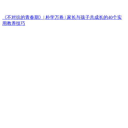
《不对抗的青春期》| 朴学万卷 | 家长与孩子共成长的40个实
用教养技巧