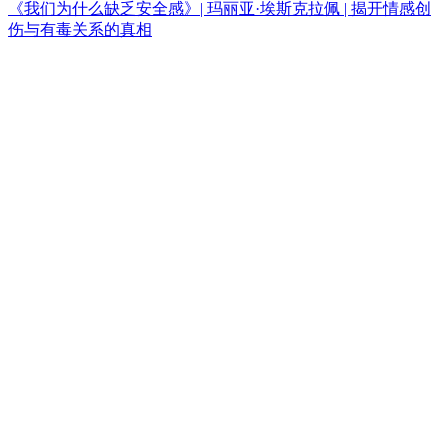
《我们为什么缺乏安全感》| 玛丽亚·埃斯克拉佩 | 揭开情感创
伤与有毒关系的真相