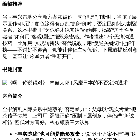
编辑推荐
当同事兴奋地分享新方案却被你一句“但是”打断时，当孩子展
示画作却听到“颜色涂得有点乱”的评价时，否定已如钝刀割裂
关系。这本书撕开“为你好才说实话”的伪装，揭露“习惯性反
驳者”如何用“客观理性”摧毁亲密感。作者提出22个无痛沟通
技巧，比如用“实况转播法”替代说教，用“复述关键词”化解争
执——不讨好不迎合，却能让伴侣主动倾诉、下属敢提反对意
见，甚至让“冷暴力者”重新开口。
书籍封面
内容简介
全书解剖人际关系中隐蔽的“否定暴力”：父母以“现实考量”扼
杀孩子梦想，上司用“逻辑正确”压制下属创意，伴侣借“坦诚
相待”贬低对方喜好。核心颠覆三大认知：
“事实陈述”也可能是隐形攻击
：说“这个方案不行”与“这