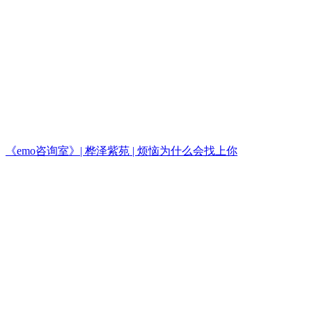
《emo咨询室》| 桦泽紫苑 | 烦恼为什么会找上你