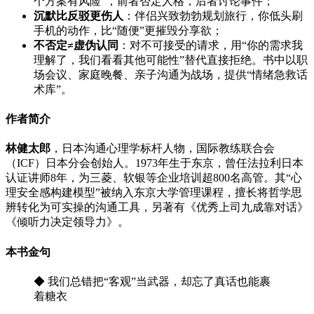
个方案有风险”，前者否定人格，后者讨论事件；
沉默比反驳更伤人
：伴侣兴致勃勃规划旅行，你低头刷
手机的动作，比“随便”更摧毁分享欲；
不否定≠虚伪认同
：对不可接受的请求，用“你的需求我
理解了，我们看看其他可能性”替代直接拒绝。书中以职
场会议、家庭晚餐、亲子沟通为战场，提供“情绪急救话
术库”。
作者简介
林健太郎
，日本沟通心理学标杆人物，国际教练联合会
（ICF）日本分会创始人。1973年生于东京，曾任法拉利日本
认证讲师8年，为三菱、软银等企业培训超800名高管。其“心
理安全感构建模型”被纳入东京大学管理课程，擅长将哲学思
辨转化为可实操的沟通工具，另著有《优秀上司九成靠对话》
《倾听力决定领导力》。
本书金句
◆ 我们总错把“客观”当武器，却忘了真话也能裹
着糖衣