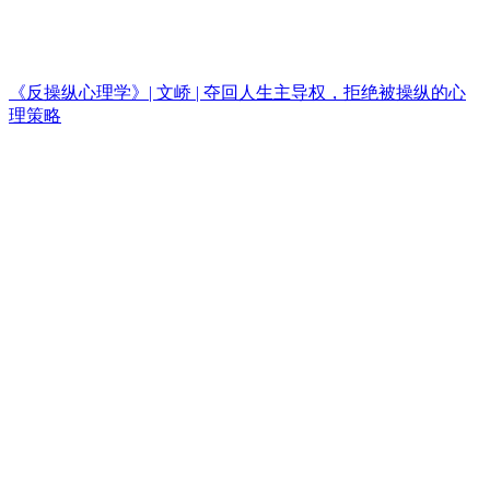
《反操纵心理学》| 文峤 | 夺回人生主导权，拒绝被操纵的心
理策略