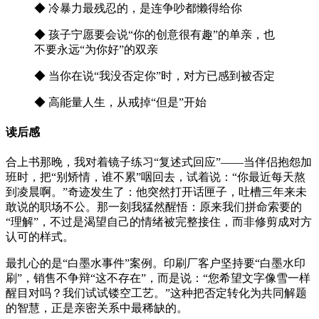
◆ 冷暴力最残忍的，是连争吵都懒得给你
◆ 孩子宁愿要会说“你的创意很有趣”的单亲，也
不要永远“为你好”的双亲
◆ 当你在说“我没否定你”时，对方已感到被否定
◆ 高能量人生，从戒掉“但是”开始
读后感
合上书那晚，我对着镜子练习“复述式回应”——当伴侣抱怨加
班时，把“别矫情，谁不累”咽回去，试着说：“你最近每天熬
到凌晨啊。”奇迹发生了：他突然打开话匣子，吐槽三年来未
敢说的职场不公。那一刻我猛然醒悟：原来我们拼命索要的
“理解”，不过是渴望自己的情绪被完整接住，而非修剪成对方
认可的样式。
最扎心的是“白墨水事件”案例。印刷厂客户坚持要“白墨水印
刷”，销售不争辩“这不存在”，而是说：“您希望文字像雪一样
醒目对吗？我们试试镂空工艺。”这种把否定转化为共同解题
的智慧，正是亲密关系中最稀缺的。