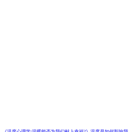
《温度心理学:温暖能否为我们献上幸福?》温度是如何影响我