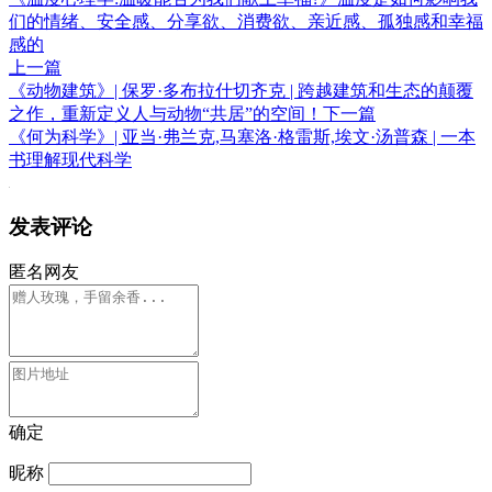
们的情绪、安全感、分享欲、消费欲、亲近感、孤独感和幸福
感的
上一篇
《动物建筑》| 保罗·多布拉什切齐克 | 跨越建筑和生态的颠覆
之作，重新定义人与动物“共居”的空间！
下一篇
《何为科学》| 亚当·弗兰克,马塞洛·格雷斯,埃文·汤普森 | 一本
书理解现代科学
发表评论
匿名网友
确定
昵称