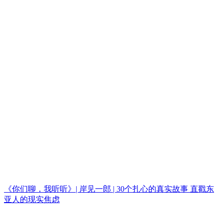
《你们聊，我听听》| 岸见一郎 | 30个扎心的真实故事 直戳东
亚人的现实焦虑