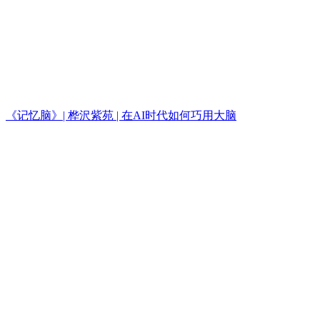
《记忆脑》| 桦沢紫苑 | 在AI时代如何巧用大脑