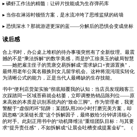
▸ 磷虾工作法的精髓：让碎片技能成为生存弹药库
▸ 当你在淋浴时顿悟方案，是水流冲垮了思维监狱的砖墙
▸ 恐惧深水？那就游进更深的蓝——分解后的恐惧会变成坐标
读后感
合上书时，办公桌上堆积的待办事项突然有了全新纹理。最震
撼的不是“乘法拆解”的数学美感，而是护工徐美玉的破局智慧
——她把雇主侄子的荒唐交易拆解成“需求缺口×资源置换”，
最终用老年公寓名额换到女儿留学机会。这种将混沌现实转化
为清晰公式的能力，正是当代人最稀缺的生存技能。
书中“便利店货架实验”彻底颠覆我的认知：当店员发现顾客三
次踩踏同一区域苔藓就会枯萎，立即调整热销品陈列位——原
来高效的本质是识别系统内的“致命三脚”。作为管理者，我更
警醒于“虚假闭环”陷阱：某团队用200小时打磨完美方案，却
因忽略“决策链长度”这个拆解因子，最终败给5分钟讲清核心
的对手。此刻正用书中的“动机降维法”重组团队目标：与其要
求“提升责任感”，不如拆解成“让晨会吐槽变成提案金矿”。（