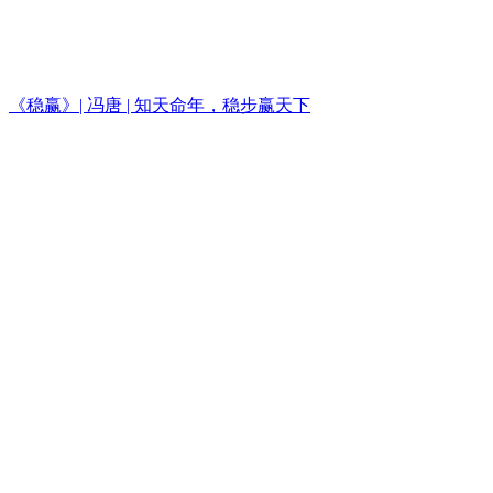
《稳赢》| 冯唐 | 知天命年，稳步赢天下