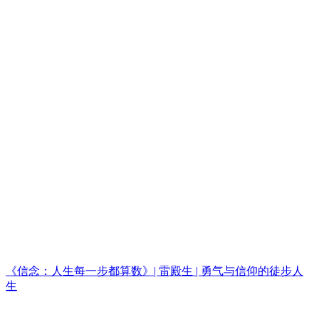
《信念：人生每一步都算数》| 雷殿生 | 勇气与信仰的徒步人
生