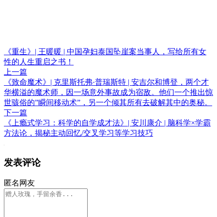
《重生》| 王暖暖 | 中国孕妇泰国坠崖案当事人，写给所有女
性的人生重启之书！
上一篇
《致命魔术》| 克里斯托弗·普瑞斯特 | 安吉尔和博登，两个才
华横溢的魔术师，因一场意外事故成为宿敌。他们一个推出惊
世骇俗的”瞬间移动术”，另一个倾其所有去破解其中的奥秘。
下一篇
《上瘾式学习：科学的自学成才法》| 安川康介 | 脑科学×学霸
方法论，揭秘主动回忆/交叉学习等学习技巧
发表评论
匿名网友