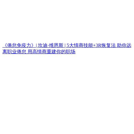
《倦怠免疫力》| 坎迪·维恩斯 | 5大情商技能+3R恢复法 助你远
离职业倦怠 用高情商重建你的职场