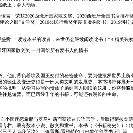
然纸上，令人动容。
种语言！荣获2020西班牙国家散文奖、2020西班牙全国书店推荐奖
评论之眼”文学奖、2019公民行动奖年度非虚构图书、2019阿拉
萨盛赞：“读过本书的读者，来世仍会继续阅读此书！” 4.精美
书。他们背负着埃及国王交付的秘密使命，要为他搜罗世界上所有
籍的诞生及变迁史也是一部人类文明的发展史。本书将带你展开
字的批判，从学习抄写的贵族子弟到替人朗读的奴隶，你将领略到
往往越短暂。而已历经千年的书籍，可能还有漫长的生命。
西班牙萨拉戈萨，自小因迷恋希腊与罗马神话而研读古典语言学，后取得
专栏。著有数本小说、散文和童书。本书（《书籍秘史》）出版
《已无人为我哭泣》、佩雷斯-雷维特的《巴黎仗剑寻书记》等。