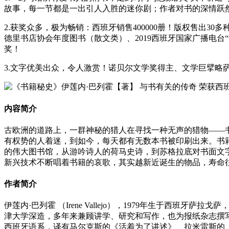
故事，每一节都是一出引人入胜的迷你剧；作者对书的深情跃
2.获奖众多，极为畅销：西班牙销售400000册！版权售出30多
德里书店协会年度图书（散文类）、2019西班牙国家广播电台“
奖！
3.文字优美出众，令人激赏！诺贝尔文学奖得主、文学巨擘略
内容简介
古欧洲的道路上，一群神秘的猎人在寻找一种无声的猎物——
有权势的人着迷，到如今，每天都有无数本书被印刷出来。书
的伟大图书馆，从游吟诗人的荷马史诗，到苏格拉底对书面文
新兴技术不断唱着书籍的哀歌，其实越新近诞生的物品，寿命
作者简介
伊莲内·巴列霍 （Irene Vallejo），1979年生于
津大学深造，多年来兼顾讲学、研究和写作，也为报纸杂志撰写
西班牙语系，译有马尔克斯的《活着为了讲述》、拉米雷斯的