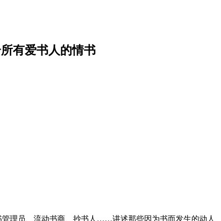
给所有爱书人的情书
书管理员、流动书商、抄书人……讲述那些因为书而发生的动人