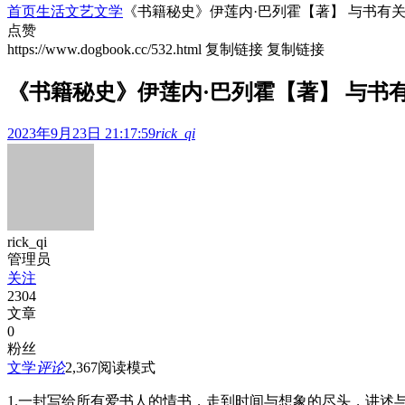
首页
生活文艺
文学
《书籍秘史》伊莲内·巴列霍【著】 与书有
点赞
https://www.dogbook.cc/532.html
复制链接
复制链接
《书籍秘史》伊莲内·巴列霍【著】 与书
2023年9月23日 21:17:59
rick_qi
rick_qi
管理员
关注
2304
文章
0
粉丝
文学
评论
2,367
阅读模式
1.一封写给所有爱书人的情书，走到时间与想象的尽头，讲