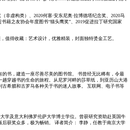
（非虚构类）、2020何塞·安东尼奥·拉博德塔纪念奖、2020马
贡书籍之友协会年度图书“猫头鹰奖”、2019促进拉丁研究国家
装帧，值得收藏：艺术设计，优雅精装，封面独特烫金工艺。
的书，建造一座尽善尽美的图书馆。 书曾经无比稀有，令最
一趟穿越书的生命的旅程。从尼罗河畔的莎草纸，到亚历山大港
古希腊和古罗马各种关于书的迷人故事。 互联网、电子书等
萨拉戈萨大学及意大利佛罗伦萨大学博士学位。曾获研究资助赴英国牛
后获奖众多，极为畅销。 译者简介： 李静，任教于南京大学