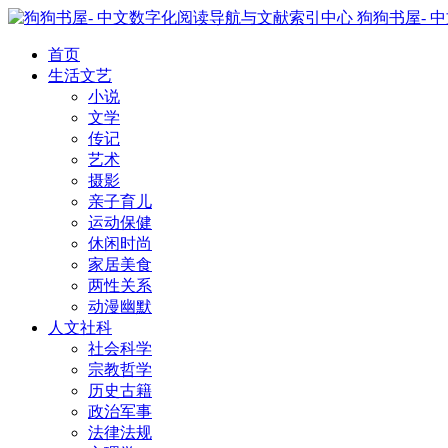
狗狗书屋- 
首页
生活文艺
小说
文学
传记
艺术
摄影
亲子育儿
运动保健
休闲时尚
家居美食
两性关系
动漫幽默
人文社科
社会科学
宗教哲学
历史古籍
政治军事
法律法规